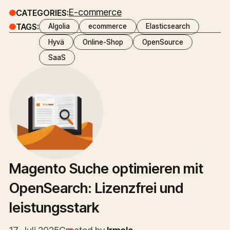
E-commerce
CATEGORIES:
TAGS:
Algolia
ecommerce
Elasticsearch
Hyvä
Online-Shop
OpenSource
SaaS
Magento Suche optimieren mit
OpenSearch: Lizenzfrei und
leistungsstark
17. Juli 2025
Created by
Irmela