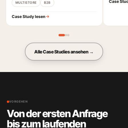
Case Stud
MULTISTORE
B2B
Case Study lesen
Alle Case Studies ansehen →
VORGEHEN
Von der ersten Anfrage
bis zum laufenden