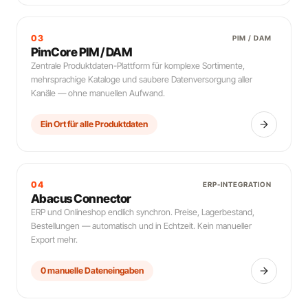
03
PIM / DAM
PimCore PIM / DAM
Zentrale Produktdaten-Plattform für komplexe Sortimente,
mehrsprachige Kataloge und saubere Datenversorgung aller
Kanäle — ohne manuellen Aufwand.
Ein Ort für alle Produktdaten
04
ERP-INTEGRATION
Abacus Connector
ERP und Onlineshop endlich synchron. Preise, Lagerbestand,
Bestellungen — automatisch und in Echtzeit. Kein manueller
Export mehr.
0 manuelle Dateneingaben