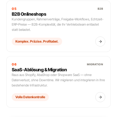
05
B2B
B2B Onlineshops
Kundengruppen, Rahmenverträge, Freigabe-Workflows, Echtzeit-
ERP-Preise — B2B-Komplexität, die Ihr Vertriebsteam entlastet
statt belastet.
Komplex. Präzise. Profitabel.
06
MIGRATION
SaaS-Ablösung & Migration
Raus aus Shopify, AbaShop oder Shopware SaaS — ohne
Datenverlust, ohne Downtime. Wir migrieren und integrieren in Ihre
bestehende Infrastruktur.
Volle Datenkontrolle