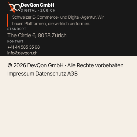
DevQon GmbH
DIGITAL · ZÜRICH
Schweizer E-Commerce- und Digital-Agentur. Wir
bauen Plattformen, die wirklich performen.
STANDORT
The Circle 6, 8058 Zürich
KONTAKT
+41 44 585 35 98
info@devqon.ch
© 2026 DevQon GmbH · Alle Rechte vorbehalten
Impressum
Datenschutz
AGB