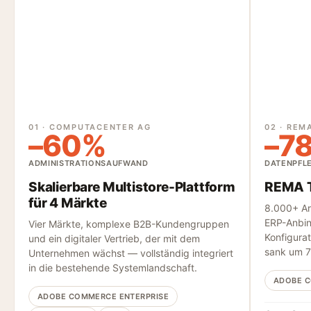
01 · COMPUTACENTER AG
02 · REM
–60%
–7
ADMINISTRATIONSAUFWAND
DATENPFL
Skalierbare Multistore-Plattform
REMA T
für 4 Märkte
8.000+ Art
ERP-Anbi
Vier Märkte, komplexe B2B-Kundengruppen
Konfigura
und ein digitaler Vertrieb, der mit dem
sank um 
Unternehmen wächst — vollständig integriert
in die bestehende Systemlandschaft.
ADOBE 
ADOBE COMMERCE ENTERPRISE