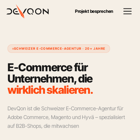
Projekt besprechen
SCHWEIZER E-COMMERCE-AGENTUR · 20+ JAHRE
E
-
C
o
m
m
e
r
c
e
f
ü
r
U
n
t
e
r
n
e
h
m
e
n
,
d
i
e
w
i
r
k
l
i
c
h
s
k
a
l
i
e
r
e
n
.
DevQon ist die Schweizer E-Commerce-Agentur für
Adobe Commerce, Magento und Hyvä – spezialisiert
auf B2B-Shops, die mitwachsen