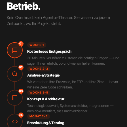
Betrieb.
Kein Overhead, kein Agentur-Theater. Sie wissen zu jedem
Zeitpunkt, wo Ihr Projekt steht.
01
WOCHE 1
Kostenloses Erstgespräch
30 Minuten. Wir hören zu, stellen die richtigen Fragen — und
sagen Ihnen ehrlich, ob und wie wir helfen können.
02
WOCHE 2–3
Analyse & Strategie
Wir verstehen Ihre Prozesse, Ihr ERP und Ihre Ziele — bevor
wir eine Zeile Code schreiben.
03
WOCHE 3–5
Konzept & Architektur
Technologieauswahl, Systemarchitektur, Integrationen —
alles dokumentiert, alles nachvollziehbar.
04
MONAT 2–6
Entwicklung & Testing