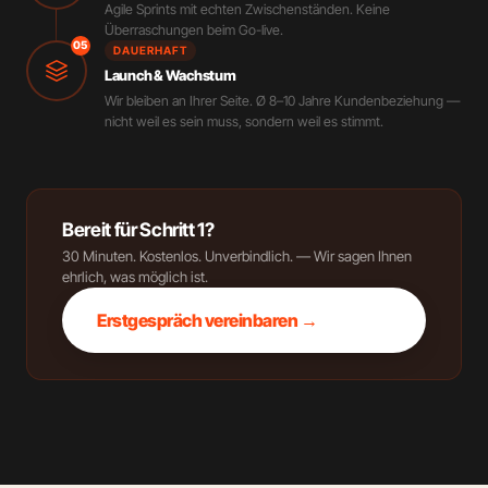
Agile Sprints mit echten Zwischenständen. Keine
Überraschungen beim Go-live.
05
DAUERHAFT
Launch & Wachstum
Wir bleiben an Ihrer Seite. Ø 8–10 Jahre Kundenbeziehung —
nicht weil es sein muss, sondern weil es stimmt.
Bereit für Schritt 1?
30 Minuten. Kostenlos. Unverbindlich. — Wir sagen Ihnen
ehrlich, was möglich ist.
Erstgespräch vereinbaren →