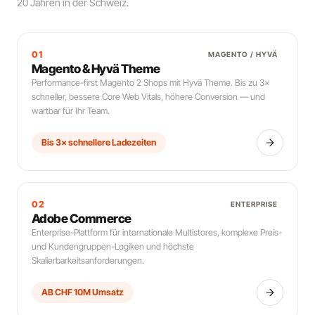
20 Jahren in der Schweiz.
01
MAGENTO / HYVÄ
Magento & Hyvä Theme
Performance-first Magento 2 Shops mit Hyvä Theme. Bis zu 3×
schneller, bessere Core Web Vitals, höhere Conversion — und
wartbar für Ihr Team.
Bis 3× schnellere Ladezeiten
02
ENTERPRISE
Adobe Commerce
Enterprise-Plattform für internationale Multistores, komplexe Preis-
und Kundengruppen-Logiken und höchste
Skalierbarkeitsanforderungen.
AB CHF 10M Umsatz