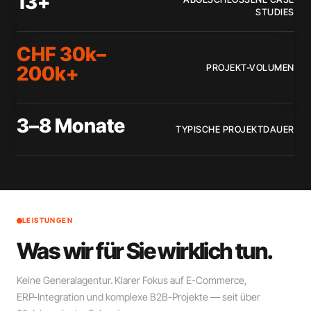
13+
STUDIES
CHF 30k–
200k+
PROJEKT-VOLUMEN
3–8 Monate
TYPISCHE PROJEKTDAUER
LEISTUNGEN
Was wir für Sie
wirklich tun.
Keine Generalagentur. Klarer Fokus auf E-Commerce,
ERP-Integration und komplexe B2B-Projekte — seit über