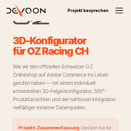
Projekt besprechen
3
D
-
K
o
n
f
i
g
u
r
a
t
o
r
f
ü
r
O
Z
R
a
c
i
n
g
C
H
Wie wir den offiziellen Schweizer O.Z
Onlineshop auf Adobe Commerce ins Leben
gerufen haben — mit einem individuell
entwickelten 3D-Felgenkonfigurator, 360°-
Produktansichten und der nahtlosen Integration
vielfältiger externer Datenquellen.
Projekt-Zusammenfassung:
DevQon hat für