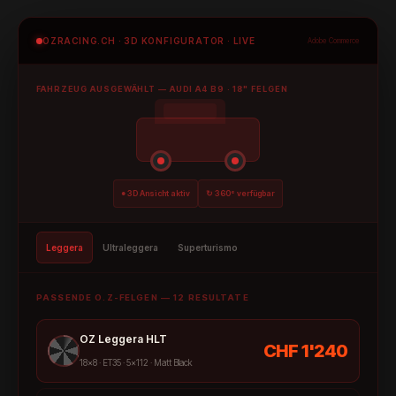
OZRACING.CH · 3D KONFIGURATOR · LIVE
Adobe Commerce
FAHRZEUG AUSGEWÄHLT — AUDI A4 B9 · 18" FELGEN
● 3D Ansicht aktiv
↻ 360° verfügbar
Leggera
Ultraleggera
Superturismo
PASSENDE O.Z-FELGEN — 12 RESULTATE
OZ Leggera HLT
CHF 1'240
18×8 · ET35 · 5×112 · Matt Black