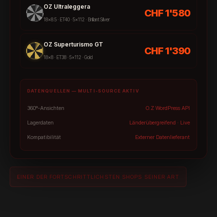
OZ Ultraleggera
CHF 1'580
18×8.5 · ET40 · 5×112 · Brillant Silver
OZ Superturismo GT
CHF 1'390
18×8 · ET38 · 5×112 · Gold
DATENQUELLEN — MULTI-SOURCE AKTIV
360°-Ansichten
O.Z WordPress API
Lagerdaten
Länderübergreifend · Live
Kompatibilität
Externer Datenlieferant
EINER DER FORTSCHRITTLICHSTEN SHOPS SEINER ART