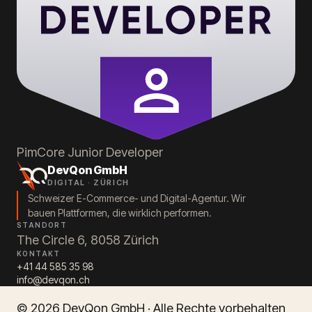
PimCore
Junior Developer
DevQon GmbH
DIGITAL · ZÜRICH
Schweizer E-Commerce- und Digital-Agentur. Wir
bauen Plattformen, die wirklich performen.
STANDORT
The Circle 6, 8058 Zürich
KONTAKT
+41 44 585 35 98
info@devqon.ch
© 2026 DevQon GmbH · Alle Rechte vorbehalten