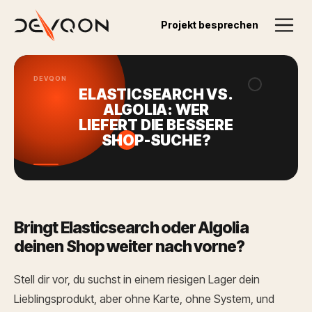
Zurück zum Blog
Projekt besprechen
15.07.2025
DEVQON
ELASTICSEARCH VS.
ALGOLIA: WER
LIEFERT DIE BESSERE
SHOP-SUCHE?
Bringt Elasticsearch oder Algolia
deinen Shop weiter nach vorne?
Stell dir vor, du suchst in einem riesigen Lager dein
Lieblingsprodukt, aber ohne Karte, ohne System, und