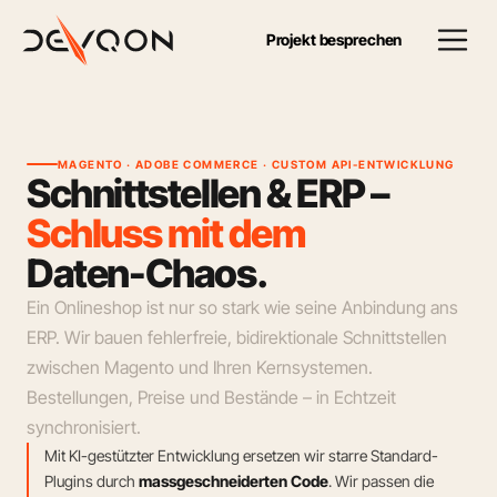
Projekt besprechen
MAGENTO · ADOBE COMMERCE · CUSTOM API-ENTWICKLUNG
S
c
h
n
i
t
t
s
t
e
l
l
e
n
&
E
R
P
–
S
c
h
l
u
s
s
m
i
t
d
e
m
D
a
t
e
n
-
C
h
a
o
s
.
Ein Onlineshop ist nur so stark wie seine Anbindung ans
ERP. Wir bauen fehlerfreie, bidirektionale Schnittstellen
zwischen Magento und Ihren Kernsystemen.
Bestellungen, Preise und Bestände – in Echtzeit
synchronisiert.
Mit KI-gestützter Entwicklung ersetzen wir starre Standard-
Plugins durch
massgeschneiderten Code
. Wir passen die