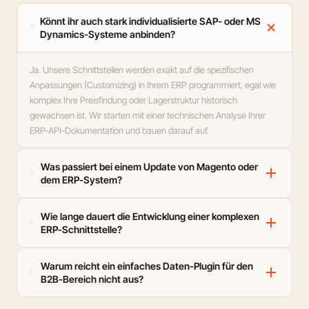
add
Könnt ihr auch stark individualisierte SAP- oder MS
Dynamics-Systeme anbinden?
Ja. Unsere Schnittstellen werden exakt auf die spezifischen
Anpassungen (Customizing) in Ihrem ERP programmiert, egal wie
komplex Ihre Preisfindung oder Lagerstruktur historisch
gewachsen ist. Wir starten mit einer technischen Analyse Ihrer
ERP-API-Dokumentation und bauen darauf auf.
Was passiert bei einem Update von Magento oder
add
dem ERP-System?
Wie lange dauert die Entwicklung einer komplexen
add
ERP-Schnittstelle?
Warum reicht ein einfaches Daten-Plugin für den
add
B2B-Bereich nicht aus?