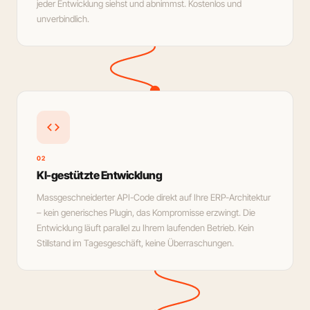
jeder Entwicklung siehst und abnimmst. Kostenlos und
unverbindlich.
code
02
KI-gestützte Entwicklung
Massgeschneiderter API-Code direkt auf Ihre ERP-Architektur
– kein generisches Plugin, das Kompromisse erzwingt. Die
Entwicklung läuft parallel zu Ihrem laufenden Betrieb. Kein
Stillstand im Tagesgeschäft, keine Überraschungen.