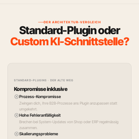
DER ARCHITEKTUR-VERGLEICH
Standard-Plugin oder
Custom KI-Schnittstelle?
STANDARD-PLUGINS · DER ALTE WEG
Kompromisse inklusive
cancel
Prozess-Kompromisse
Zwingen dich, Ihre B2B-Prozesse ans Plugin anzupassen statt
umgekehrt.
cancel
Hohe Fehleranfälligkeit
Brechen bei System-Updates von Shop oder ERP regelmässig
zusammen.
cancel
Skalierungsprobleme