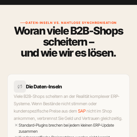
DATEN-INSELN VS. NAHTLOSE SYNCHRONISATION
Woran viele B2B-Shops
scheitern –
und wie wir es lösen.
sync_problem
Die Daten-Inseln
Viele B2B-Shops scheitern an der Realität komplexer ERP-
Systeme. Wenn Bestände nicht stimmen oder
kundenspezifische Preise aus dem
SAP
nicht im Shop
ankommen, verbrennst Sie Geld und Vertrauen gleichzeitig.
close
Standard-Plugins brechen bei jedem kleinen ERP-Update
zusammen