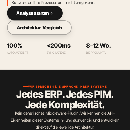
Software an Ihre Prozesse an – nicht umgekehrt.
Analyse starten
arrow_forward
Architektur-Vergleich
100%
<200ms
8–12 Wo.
AUTOMATISIERT
SYNC-LATENZ
BIS PRODUKTIV
WIR SPRECHEN DIE SPRACHE IHRER SYSTEME
Jedes ERP. Jedes PIM.
Jede Komplexität.
Kein generisches Middleware-Plugin. Wir kennen die API-
Eigenheiten dieser Systeme in- und auswendig und entwickeln
direkt auf die jeweilige Architektur.