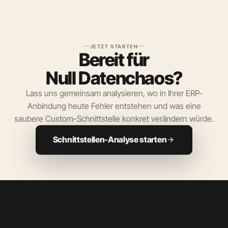
JETZT STARTEN
Bereit für
Null Datenchaos?
Lass uns gemeinsam analysieren, wo in Ihrer ERP-
Anbindung heute Fehler entstehen und was eine
saubere Custom-Schnittstelle konkret verändern würde.
Schnittstellen-Analyse starten
arrow_forward