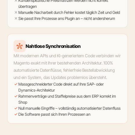
close
Kundenspezifische Preismatrizen werden nicht korrekt
übertragen
close
Manuelle Nacharbeit durch Fehler kostet täglich Zeit und Geld
close
Sie passt Ihre Prozesse ans Plugin an – nicht andersherum
hub
Nahtlose Synchronisation
Mit modernen APIs und KI-generiertem Code verbinden wir
Magento exakt mit Ihrer bestehenden Architektur. 100%
automatisierte Datenflüsse, fehlerfreie Bestellabwicklung
und ein System, das Updates problemlos übersteht.
check
Massgeschneiderter Code direkt auf Ihre SAP- oder
Dynamics-Architektur
check
Rahmenverträge und Staffelpreise aus dem ERP korrekt im
Shop
check
Null manuelle Eingriffe – vollständig automatisierter Datenfluss
check
Die Software passt sich Ihren Prozessen an