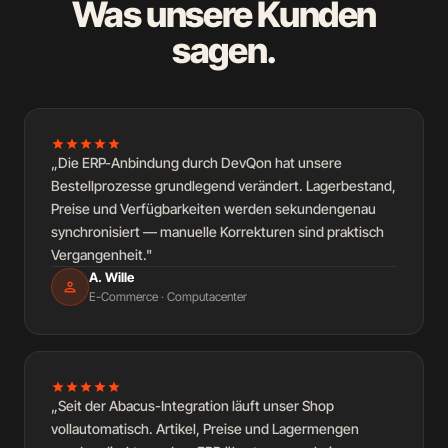
Was unsere Kunden
sagen.
star
star
star
star
star
„Die ERP-Anbindung durch DevQon hat unsere
Bestellprozesse grundlegend verändert. Lagerbestand,
Preise und Verfügbarkeiten werden sekundengenau
synchronisiert — manuelle Korrekturen sind praktisch
Vergangenheit."
A. Wille
person
E-Commerce · Computacenter
star
star
star
star
star
„Seit der Abacus-Integration läuft unser Shop
vollautomatisch. Artikel, Preise und Lagermengen