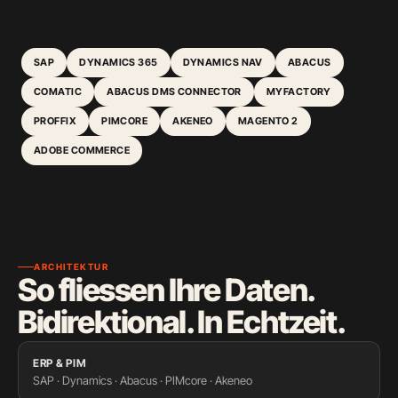
SAP
DYNAMICS 365
DYNAMICS NAV
ABACUS
COMATIC
ABACUS DMS CONNECTOR
MYFACTORY
PROFFIX
PIMCORE
AKENEO
MAGENTO 2
ADOBE COMMERCE
ARCHITEKTUR
So fliessen Ihre Daten.
Bidirektional. In Echtzeit.
ERP & PIM
SAP · Dynamics · Abacus · PIMcore · Akeneo