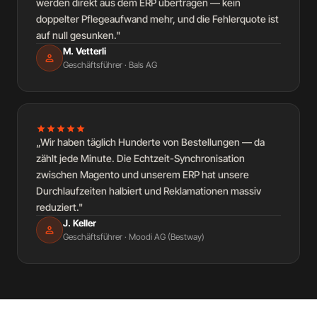
werden direkt aus dem ERP übertragen — kein
doppelter Pflegeaufwand mehr, und die Fehlerquote ist
auf null gesunken."
M. Vetterli
person
Geschäftsführer · Bals AG
star
star
star
star
star
„Wir haben täglich Hunderte von Bestellungen — da
zählt jede Minute. Die Echtzeit-Synchronisation
zwischen Magento und unserem ERP hat unsere
Durchlaufzeiten halbiert und Reklamationen massiv
reduziert."
J. Keller
person
Geschäftsführer · Moodi AG (Bestway)