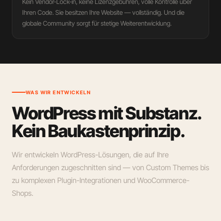
Kein Vendor-Lock-in, keine Lizenzgebühren, volle Kontrolle über
Ihren Code. Sie besitzen Ihre Website — vollständig. Und die
globale Community sorgt für stetige Weiterentwicklung.
WAS WIR ENTWICKELN
WordPress mit Substanz.
Kein Baukastenprinzip.
Wir entwickeln WordPress-Lösungen, die auf Ihre
Anforderungen zugeschnitten sind — von Custom Themes bis
zu komplexen Plugin-Integrationen und WooCommerce-
Shops.