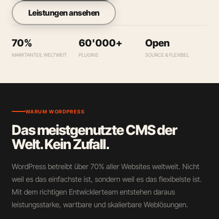
Leistungen ansehen
70%
60'000+
Open
MARKTANTEIL WELTWEIT
PLUGINS
SOURCE & FLEXIBEL
WARUM WORDPRESS
Das meistgenutzte CMS der
Welt. Kein Zufall.
WordPress betreibt über 70% aller Websites weltweit. Nicht
weil es das einfachste ist, sondern weil es das flexibelste ist.
Mit dem richtigen Entwicklerteam entstehen daraus
leistungsstarke, wartbare und skalierbare Weblösungen.