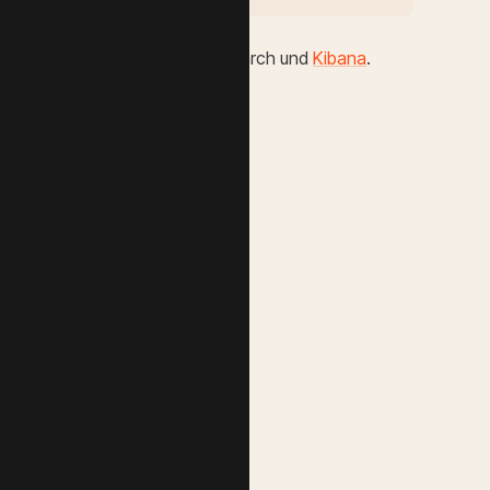
 Open-Source-Fork von Elasticsearch und
Kibana
.