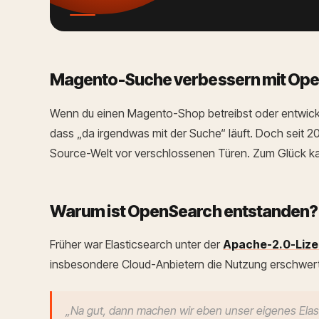
Magento-Suche verbessern mit OpenS
Wenn du einen Magento-Shop betreibst oder entwicke
dass „da irgendwas mit der Suche“ läuft. Doch seit 20
Source-Welt vor verschlossenen Türen. Zum Glück ka
Warum ist OpenSearch entstanden?
Früher war Elasticsearch unter der
Apache-2.0-Lize
insbesondere Cloud-Anbietern die Nutzung erschwert
„Na gut, dann machen wir eben unser eigenes Elas