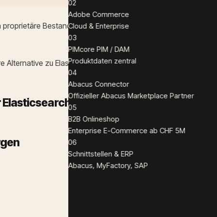
02
Adobe Commerce
en proprietäre Bestandteile, und so entstand
OpenSearch
, ein
Cloud & Enterprise
03
PIMcore PIM / DAM
Produktdaten zentral
 Alternative zu Elasticsearch.
04
Abacus Connector
Offizieller Abacus Marketplace Partner
 Elasticsearch
05
B2B Onlineshop
Enterprise E-Commerce ab CHF 5M
rgen
06
Schnittstellen & ERP
Abacus, MyFactory, SAP