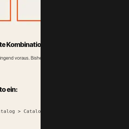
te Kombination
gend voraus. Bisher war Elasticsearch Standard, aber seit Mag
o ein:
atalog > Catalog Search