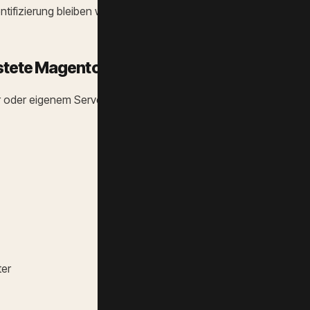
tifizierung bleiben wie bei Elasticsearch.
tete Magento-Shops ideal ist
 oder eigenem Server), bietet dir OpenSearch klare Vorteile:
ter