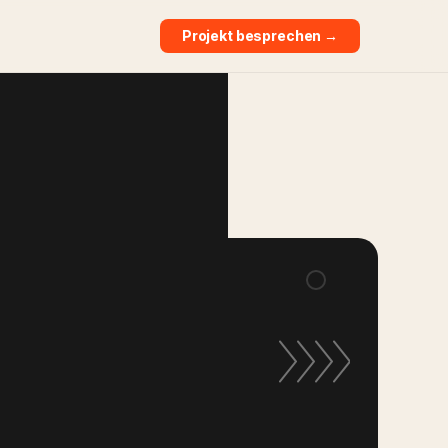
Projekt besprechen →
REN MIT
I UND