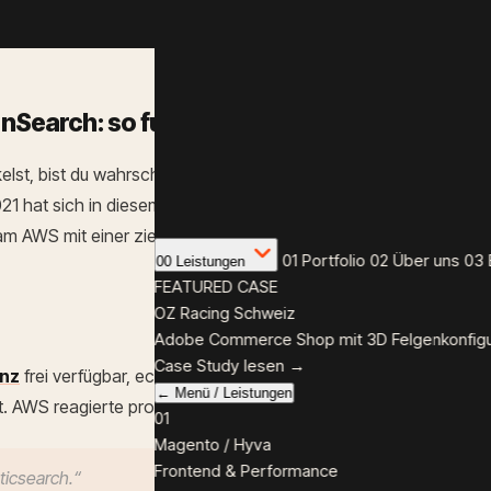
earch: so funktioniert's:
lst, bist du wahrscheinlich schon mal mit
Elasticsearch
in Berü
21 hat sich in diesem Bereich einiges getan, denn Elastic hat s
m AWS mit einer ziemlich starken Reaktion um die Ecke:
Open
01
Portfolio
02
Über uns
03
00
Leistungen
FEATURED CASE
OZ Racing Schweiz
Adobe Commerce Shop mit 3D Felgenkonfigur
Case Study lesen →
nz
frei verfügbar, echte Open Source. Anfang 2021 stellte Elastic
←
Menü
/
Leistungen
. AWS reagierte prompt:
01
Magento / Hyva
Frontend & Performance
ticsearch.“