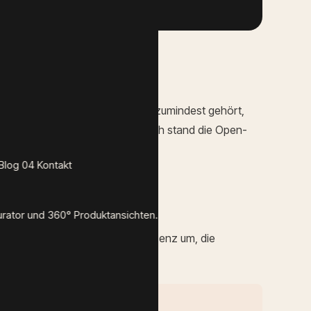
hrung gekommen. Oder du hast zumindest gehört,
eine Lizenz geändert, und plötzlich stand die Open-
Search
war geboren.
Blog
04
Kontakt
ator und 360° Produktansichten.
 jedoch auf eine restriktivere Lizenz um, die