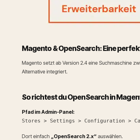
Magento & OpenSearch: Eine perfek
Magento setzt ab Version 2.4 eine Suchmaschine zwin
Alternative integriert.
So richtest du OpenSearch in Magent
Pfad im Admin-Panel:
Stores > Settings > Configuration > C
Dort einfach
„OpenSearch 2.x“
auswählen.