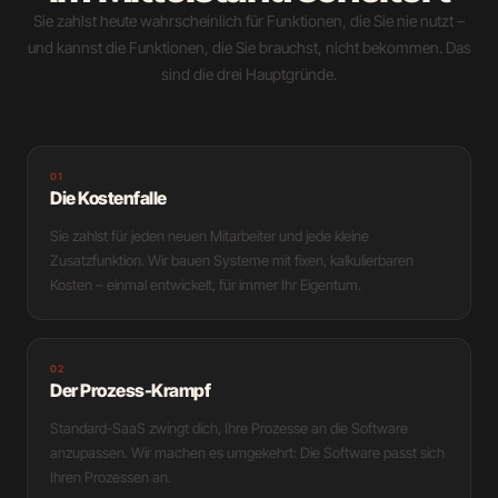
Sie zahlst heute wahrscheinlich für Funktionen, die Sie nie nutzt –
und kannst die Funktionen, die Sie brauchst, nicht bekommen. Das
sind die drei Hauptgründe.
01
Die Kostenfalle
Sie zahlst für jeden neuen Mitarbeiter und jede kleine
Zusatzfunktion. Wir bauen Systeme mit fixen, kalkulierbaren
Kosten – einmal entwickelt, für immer Ihr Eigentum.
02
Der Prozess-Krampf
Standard-SaaS zwingt dich, Ihre Prozesse an die Software
anzupassen. Wir machen es umgekehrt: Die Software passt sich
Ihren Prozessen an.