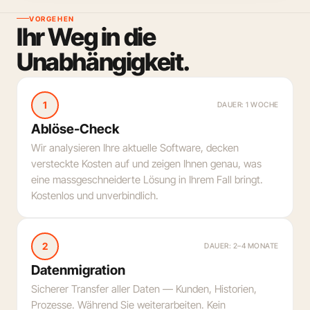
VORGEHEN
Ihr Weg in die
Unabhängigkeit.
1
DAUER: 1 WOCHE
Ablöse-Check
Wir analysieren Ihre aktuelle Software, decken
versteckte Kosten auf und zeigen Ihnen genau, was
eine massgeschneiderte Lösung in Ihrem Fall bringt.
Kostenlos und unverbindlich.
2
DAUER: 2–4 MONATE
Datenmigration
Sicherer Transfer aller Daten — Kunden, Historien,
Prozesse. Während Sie weiterarbeiten. Kein