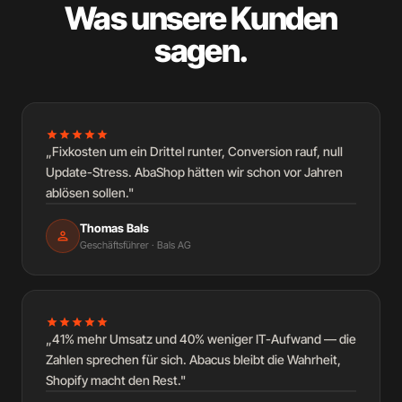
Was unsere Kunden
sagen.
star
star
star
star
star
„Fixkosten um ein Drittel runter, Conversion rauf, null
Update-Stress. AbaShop hätten wir schon vor Jahren
ablösen sollen."
Thomas Bals
person
Geschäftsführer · Bals AG
star
star
star
star
star
„41% mehr Umsatz und 40% weniger IT-Aufwand — die
Zahlen sprechen für sich. Abacus bleibt die Wahrheit,
Shopify macht den Rest."