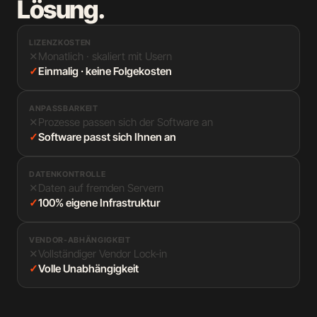
Lösung.
LIZENZKOSTEN
✕
Monatlich · skaliert mit Usern
✓
Einmalig · keine Folgekosten
ANPASSBARKEIT
✕
Prozesse passen sich der Software an
✓
Software passt sich Ihnen an
DATENKONTROLLE
✕
Daten auf fremden Servern
✓
100% eigene Infrastruktur
VENDOR-ABHÄNGIGKEIT
✕
Vollständiger Vendor Lock-in
✓
Volle Unabhängigkeit