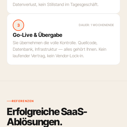
Datenverlust, kein Stillstand im Tagesgeschäft.
3
DAUER: 1 WOCHENENDE
Go-Live & Übergabe
Sie übernehmen die volle Kontrolle. Quellcode,
Datenbank, Infrastruktur — alles gehört Ihnen. Kein
laufender Vertrag, kein Vendor-Lock-in.
REFERENZEN
Erfolgreiche SaaS-
Ablösungen.