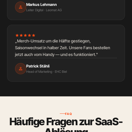
Markus Lehmann
person
Leiter Digital · Leomat AG
star
star
star
star
star
„Merch-Umsatz um die Hälfte gestiegen,
Saisonwechsel in halber Zeit. Unsere Fans bestellen
jetzt auch vom Handy — und es funktioniert."
Patrick Stähli
person
Head of Marketing · EHC Biel
FAQ
Häufige Fragen zur SaaS-
Ablösung