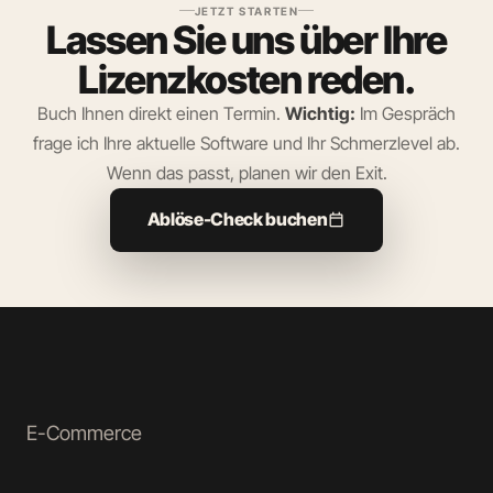
Danach sparst Sie dauerhaft. Im Ablöse-Check rechnen wir
JETZT STARTEN
Lassen Sie uns über Ihre
das gemeinsam durch – ehrlich und transparent.
Lizenzkosten reden.
Buch Ihnen direkt einen Termin.
Wichtig:
Im Gespräch
frage ich Ihre aktuelle Software und Ihr Schmerzlevel ab.
Wenn das passt, planen wir den Exit.
Ablöse-Check buchen
calendar_today
E-Commerce