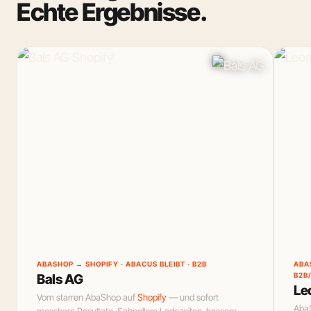
Echte Ergebnisse.
ABASHOP → SHOPIFY · ABACUS BLEIBT · B2B
ABA
B2B
Bals AG
Le
Vom starren AbaShop auf
Shopify
— und sofort
Aba
messbare Resultate. Schnellere Ladezeiten, bessere