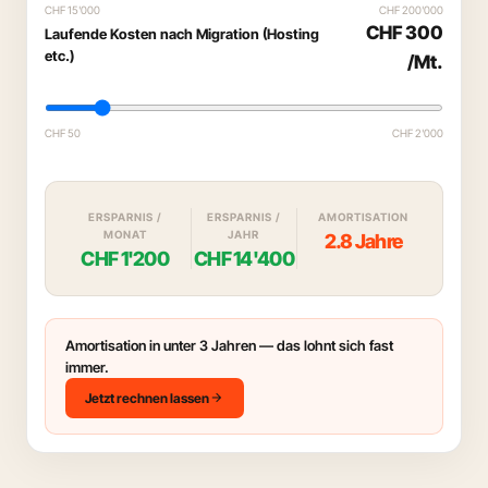
CHF 15'000
CHF 200'000
CHF 300
Laufende Kosten nach Migration (Hosting
etc.)
/Mt.
CHF 50
CHF 2'000
ERSPARNIS /
ERSPARNIS /
AMORTISATION
MONAT
JAHR
2.8 Jahre
CHF 1'200
CHF 14'400
Amortisation in unter 3 Jahren — das lohnt sich fast
immer.
arrow_forward
Jetzt rechnen lassen