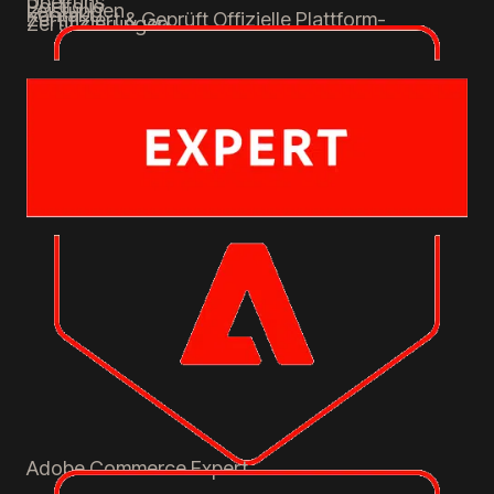
Über uns
Portfolio
Leistungen
Kontakt
Zertifiziert & Geprüft
Offizielle Plattform-
Zertifizierungen
Adobe Commerce
Expert