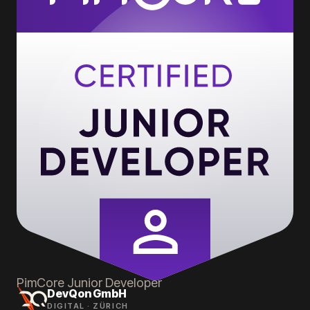
PimCore
Junior Developer
DevQon GmbH
DIGITAL · ZÜRICH