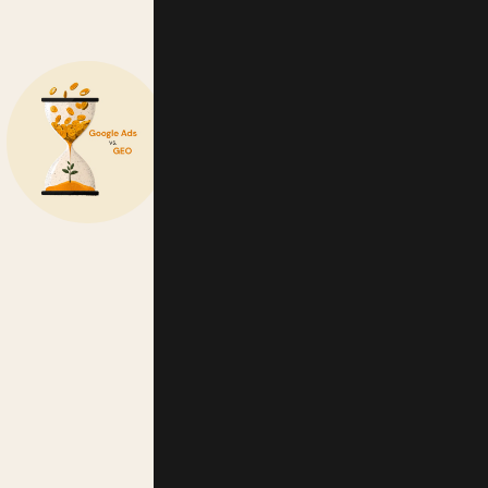
Google Ads vs. GEO: Wo flie
Marketingbudget besser?
Created by
Irmela
24. September 2025
Google Ads oder GEO – wo ist dein Market
investiert? In diesem Beitrag vergleichen w
Schwächen beider Strategien: schnelle Sich
nachhaltige Reichweite durch Generative En
E-commerce
CATEGORIES:
TAGS:
Ads
ecommerce
GEO
Mark