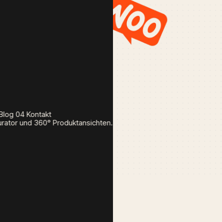
Blog
04
Kontakt
ator und 360° Produktansichten.