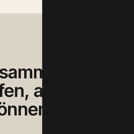
usammen,
um
fen,
auf
das
wir
önnen.