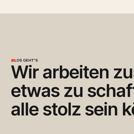
LOS GEHT'S
Wir
arbeiten
z
etwas
zu
schaf
alle
stolz
sein
k