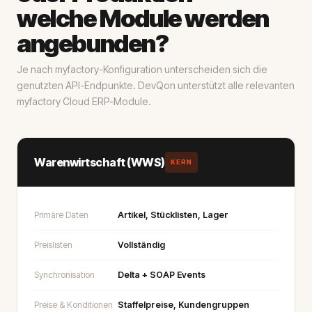
welche Module werden
angebunden?
Je nach myfactory-Konfiguration unterscheiden sich die
genutzten API-Endpunkte. DevQon unterstützt alle relevanten
myfactory Cloud ERP-Module.
Warenwirtschaft (WWS)
KERN
Primäre Daten
Artikel, Stücklisten, Lager
Preislisten
Vollständig
Synchronisation
Delta + SOAP Events
Preise & Konditionen
Staffelpreise, Kundengruppen