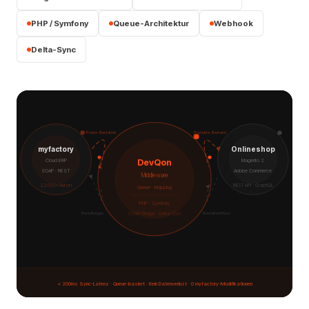
PHP / Symfony
Queue-Architektur
Webhook
Delta-Sync
Preise · Bestände
Produkte · Bestand
myfactory
Onlineshop
DevQon
Cloud ERP
Magento 2
SOAP · REST
Adobe Commerce
Middleware
22'000+ Nutzer
REST API · GraphQL
Queue · Mapping
PHP · Symfony
Bestellungen
Bestellrückfluss
SOAP-Bridge · Delta-Sync
< 200ms Sync-Latenz · Queue-basiert · Kein Datenverlust · 0 myfactory-Modifikationen