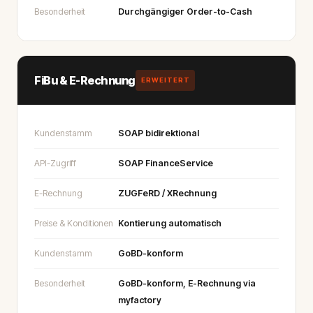
Besonderheit
Durchgängiger Order-to-Cash
FiBu & E-Rechnung
ERWEITERT
Kundenstamm
SOAP bidirektional
API-Zugriff
SOAP FinanceService
E-Rechnung
ZUGFeRD / XRechnung
Preise & Konditionen
Kontierung automatisch
Kundenstamm
GoBD-konform
Besonderheit
GoBD-konform, E-Rechnung via
myfactory