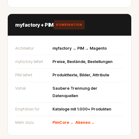
myfactory + PIM
KOMBINATION
Architektur
myfactory → PIM → Magento
myfactory liefert
Preise, Bestände, Bestellungen
PIM liefert
Produkttexte, Bilder, Attribute
Vorteil
Saubere Trennung der
Datenquellen
Empfohlen für
Kataloge mit 1.000+ Produkten
Mehr dazu
PimCore →
Akeneo →