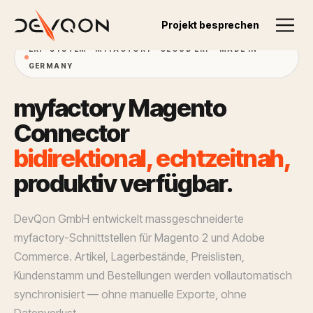
Projekt besprechen
ERP-SYSTEM · MYFACTORY · CLOUD ERP · MADE IN
GERMANY
m
y
f
a
c
t
o
r
y
M
a
g
e
n
t
o
C
o
n
n
e
c
t
o
r
b
i
d
i
r
e
k
t
i
o
n
a
l
,
e
c
h
t
z
e
i
t
n
a
h
,
p
r
o
d
u
k
t
i
v
v
e
r
f
ü
g
b
a
r
.
DevQon GmbH entwickelt massgeschneiderte
myfactory-Schnittstellen für Magento 2 und Adobe
Commerce. Artikel, Lagerbestände, Preislisten,
Kundenstamm und Bestellungen werden vollautomatisch
synchronisiert — ohne manuelle Exporte, ohne