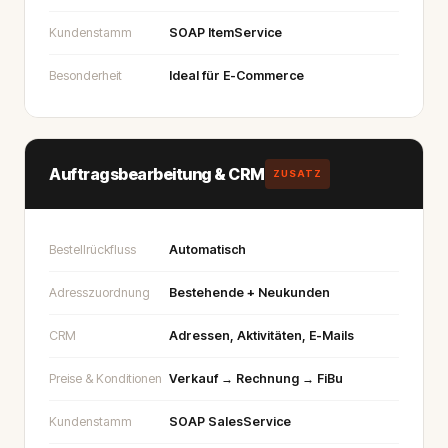
Kundenstamm
SOAP ItemService
Besonderheit
Ideal für E-Commerce
Auftragsbearbeitung & CRM
ZUSATZ
Bestellrückfluss
Automatisch
Adresszuordnung
Bestehende + Neukunden
CRM
Adressen, Aktivitäten, E-Mails
Preise & Konditionen
Verkauf → Rechnung → FiBu
Kundenstamm
SOAP SalesService