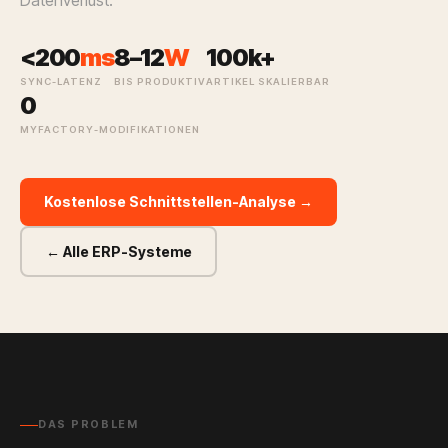
Datenverlust.
<200
ms
8–12
W
100k+
SYNC-LATENZ
BIS PRODUKTIV
ARTIKEL SKALIERBAR
0
MYFACTORY-MODIFIKATIONEN
Kostenlose Schnittstellen-Analyse →
← Alle ERP-Systeme
DAS PROBLEM