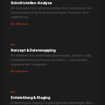
Schnittstellen-Analyse
Wir analysieren Ihre myfactory-Konfiguration, Ihre Module, das
Datenmodell und die Shop-Anforderungen. Kostenlos, ohne
Verpflichtung.
⏱ 1–2 Wochen
02
Konzept & Datenmapping
Wir definieren das vollständige Datenmapping, die Sync-Logik,
Fehlerbehandlung und Queue-Architektur — dokumentiert,
abgesprochen, freigegeben.
⏱ 1–2 Wochen
03
Entwicklung & Staging
Entwicklung auf Staging-Umgebungen mit vollständigen Tests