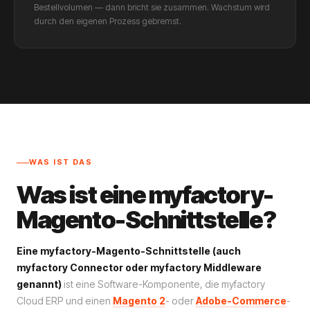
Bestellvolumen — dann bricht sie zusammen. Wachstum wird
durch den eigenen Prozess gebremst.
WAS IST DAS
Was ist eine myfactory-
Magento-Schnittstelle?
Eine myfactory-Magento-Schnittstelle (auch
myfactory Connector oder myfactory Middleware
genannt)
ist eine Software-Komponente, die myfactory
Cloud ERP und einen
Magento 2
- oder
Adobe-Commerce
-