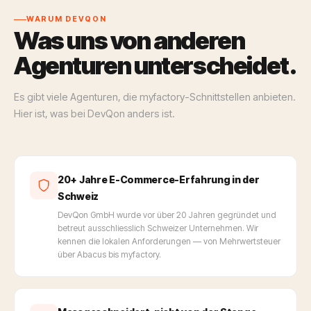
WARUM DEVQON
Was uns von anderen
Agenturen unterscheidet.
Es gibt viele Agenturen, die myfactory-Schnittstellen anbieten.
Hier ist, was bei DevQon anders ist.
20+ Jahre E-Commerce-Erfahrung in der
Schweiz
DevQon GmbH wurde vor über 20 Jahren gegründet und
betreut ausschliesslich Schweizer Unternehmen. Wir
kennen die lokalen Anforderungen — von Mehrwertsteuer
über Abacus bis myfactory.