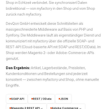
Shop in Echtzeit verbindet. Sie synchronisiert Daten
bidirektional — von myfactory in den Shop und vom Shop
zurück nach myfactory.
DevQon GmbH entwickelt diese Schnittstellen als
massgeschneiderte Middleware auf Basis von PHP und
Symfony. Die Middleware läuft als eigenständiger Dienst und
kommuniziert mit myfactory über die offizielle SOAP- und
REST-API (Cloud-basierte API mit SOAP und REST/OData). Im
Shop werden Magento 2- oder Adobe-Commerce-APIs
genutzt.
Das Ergebnis:
Artikel, Lagerbestände, Preislisten,
Kundenkonditionen und Bestellungen sind jederzeit
konsistent — zwischen myfactory und Shop, ohne manuelle
Eingriffe.
SOAP API
REST / OData
JSON
Magento 2 REST API →
Adobe Commerce →