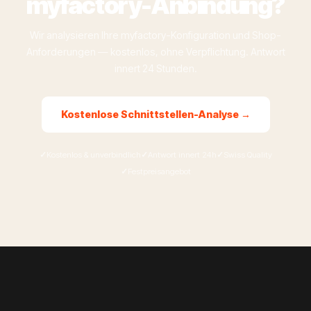
myfactory-Anbindung?
Wir analysieren Ihre myfactory-Konfiguration und Shop-
Anforderungen — kostenlos, ohne Verpflichtung. Antwort
innert 24 Stunden.
Kostenlose Schnittstellen-Analyse →
Kostenlos & unverbindlich
Antwort innert 24h
Swiss Quality
Festpreisangebot