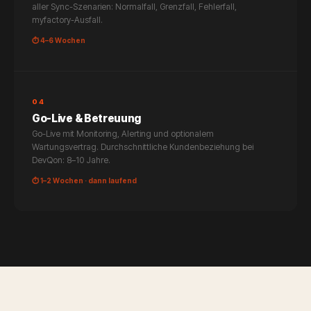
aller Sync-Szenarien: Normalfall, Grenzfall, Fehlerfall,
myfactory-Ausfall.
⏱ 4–6 Wochen
04
Go-Live & Betreuung
Go-Live mit Monitoring, Alerting und optionalem
Wartungsvertrag. Durchschnittliche Kundenbeziehung bei
DevQon: 8–10 Jahre.
⏱ 1–2 Wochen · dann laufend