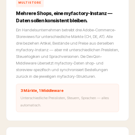
MULTISTORE
Mehrere Shops, eine myfactory-Instanz —
Daten sollen konsistent bleiben.
Ein Handelsunternehmen betreibt drei Adobe-Commerce-
Storeviews für unterschiedliche Märkte (CH, DE, AT). Alle
drei beziehen Artikel, Bestände und Preise aus derselben
myfactory-Instanz — aber mit unterschiedlichen Preislisten,
Steuerlogiken und Sprachversionen. Die DevQon-
Middleware übersetzt myfactory-Daten shop- und
storeview-spezifisch und synchronisiert Bestellungen
zurück in die jeweiligen myfactory-Strukturen.
3 Märkte, 1 Middleware
Unterschiedliche Preislisten, Steuern, Sprachen — alles
automatisch.