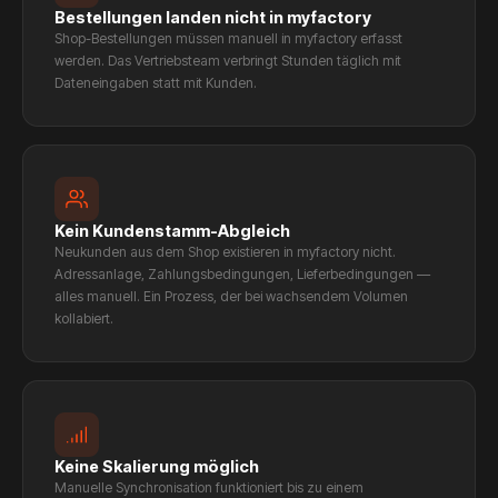
Bestellungen landen nicht in myfactory
Shop-Bestellungen müssen manuell in myfactory erfasst
werden. Das Vertriebsteam verbringt Stunden täglich mit
Dateneingaben statt mit Kunden.
Kein Kundenstamm-Abgleich
Neukunden aus dem Shop existieren in myfactory nicht.
Adressanlage, Zahlungsbedingungen, Lieferbedingungen —
alles manuell. Ein Prozess, der bei wachsendem Volumen
kollabiert.
Keine Skalierung möglich
Manuelle Synchronisation funktioniert bis zu einem