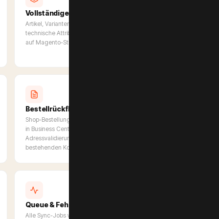
Vollständiges Artikel-Mapping
Artikel, Varianten, Preise, Kategorien, Beschreibungen und
technische Attribute — alle D365-Datenfelder werden korrekt
auf Magento-Strukturen gemappt und synchronisiert.
Bestellrückfluss nach Dynamics 365
Shop-Bestellungen werden automatisch als Verkaufsaufträge
in Business Central oder F&O angelegt — inklusive
Adressvalidierung, Debitorenanlage und Zuordnung zu
bestehenden Konten.
Queue & Fehlerbehandlung
Alle Sync-Jobs werden in einer persistenten Queue verwaltet.