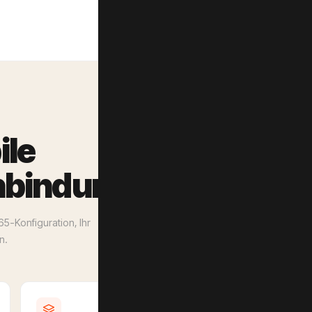
ile
bindung — produktiv
65-Konfiguration, Ihr
n.