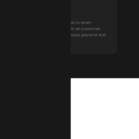
Keine Skalierung möglich
Manuelle Synchronisation funktioniert bis zu einem
bestimmten Bestellvolumen. Dann bricht sie zusammen.
Wachstum wird durch den eigenen Prozess gebremst statt
gefördert.