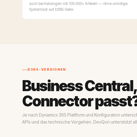
auch bei Katalogen mit 100.000+ Artikeln — ohne unnötige
Systemlast auf D365-Seite.
D365-VERSIONEN
Business Central
Connector passt
Je nach Dynamics 365 Plattform und Konfiguration untersc
APIs und das technische Vorgehen. DevQon unterstützt al