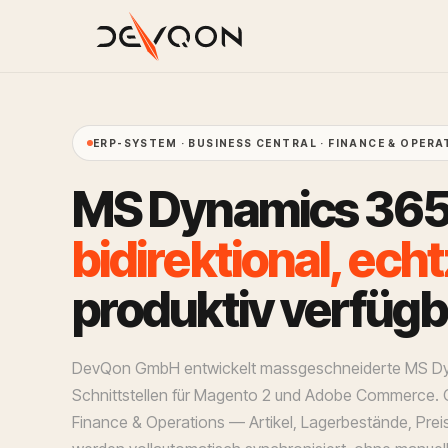
ERP-SYSTEM · BUSINESS CENTRAL · FINANCE & OPERA
M
S
D
y
n
a
m
i
c
s
3
6
b
i
d
i
r
e
k
t
i
o
n
a
l
,
e
c
h
t
p
r
o
d
u
k
t
i
v
v
e
r
f
ü
g
b
DevQon GmbH entwickelt massgeschneiderte MS D
Schnittstellen für Magento 2 und Adobe Commerce. 
Finance & Operations — Artikel, Lagerbestände, Preis