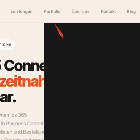
Leistungen
Portfolio
Über uns
Kontakt
Blog
TIONS
5
C
o
n
n
e
c
t
o
r
z
e
i
t
n
a
h
,
a
r
.
ynamics 365
Ob Business Central oder
listen und Bestellungen