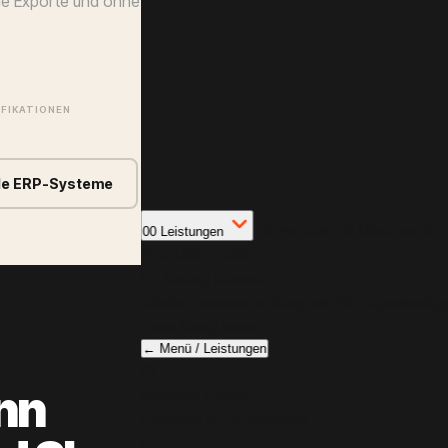
le Exporte und ohne
FIKATIONEN
le ERP-Systeme
01
Portfolio
02
Über uns
03
00
Leistungen
FEATURED CASE
OZ Racing Schweiz
Adobe Commerce Shop mit 3D Felgenkonfigur
Case Study lesen →
←
Menü
/
Leistungen
01
nn
Magento / Hyva
Frontend & Performance
02