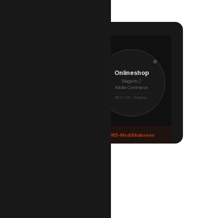
DevQon
Onlineshop
 Bestände
Produkte · Bestand
Middleware
Magento 2
Queue · Mapping
Adobe Commerce
lungen
Bestellrückfluss
PHP · Symfony
REST API · GraphQL
Delta-Sync · Webhook
ess Central & F&O · Kein Datenverlust · Keine D365-Modifikationen