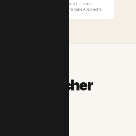
Das D365-System selbst wird nicht verändert — keine
Custom-Extensions, keine Systemeingriffe ohne Absprache.
tion — welcher