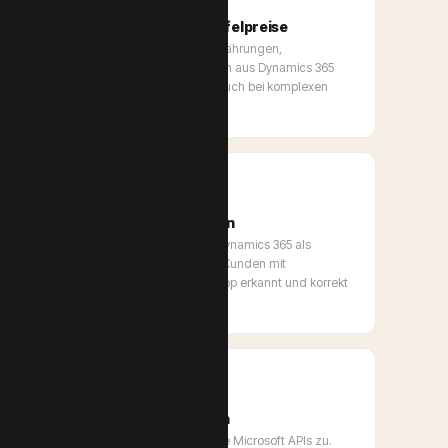
Debitorenpreisgruppen & Staffelpreise
Debitorenpreisgruppen, Staffelpreise, Währungen,
Gültigkeitszeiträume und Rabattgruppen aus Dynamics 365
werden 1:1 in den Shop übertragen — auch bei komplexen
Preisstrukturen.
Kundenstamm-Synchronisation
Neukunden aus dem Shop werden in Dynamics 365 als
Debitoren angelegt. Bestehende D365-Kunden mit
individuellen Konditionen werden im Shop erkannt und korrekt
versorgt.
0 Dynamics 365 Modifikationen
Wir greifen ausschliesslich über offizielle Microsoft APIs zu.