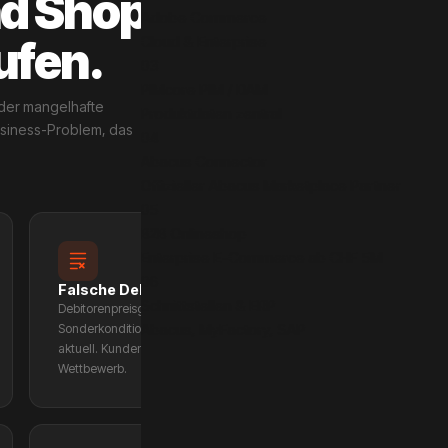
d Shop
Adobe Commerce
ufen.
Cloud & Enterprise
03
PIMcore PIM / DAM
oder mangelhafte
Produktdaten zentral
usiness-Problem, das
04
Abacus Connector
Offizieller Abacus Marketplace Partner
05
B2B Onlineshop
Enterprise E-Commerce ab CHF 5M
06
Falsche Debitorenpreise im Shop
Schnittstellen & ERP
Debitorenpreisgruppen, Staffelpreise und
Sonderkonditionen aus Dynamics 365 sind im Shop nicht
Abacus, MyFactory, SAP
aktuell. Kunden sehen falsche Preise und bestellen beim
Wettbewerb.