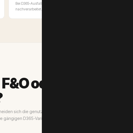
Bei D365-Ausfall werden Jobs gepuffert und automatisch
nachverarbeitet. Alerting und Monitoring inklusive.
, F&O oder NAV Migra
?
heiden sich die genutzten
le gängigen D365-Varianten.