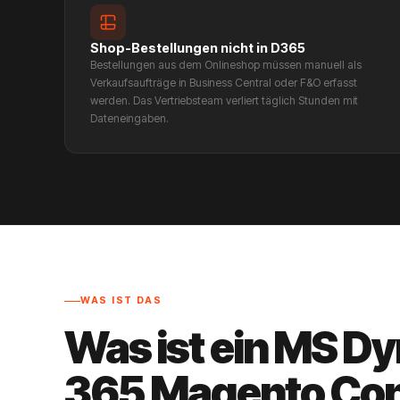
Shop-Bestellungen nicht in D365
Bestellungen aus dem Onlineshop müssen manuell als
Verkaufsaufträge in Business Central oder F&O erfasst
werden. Das Vertriebsteam verliert täglich Stunden mit
Dateneingaben.
WAS IST DAS
Was ist ein MS D
365 Magento Co