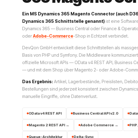
Ein MS Dynamics 365 Magento Connector (auch D36
Dynamics 365 Schnittstelle genannt)
ist eine Softwa
Dynamics 365 — Business Central oder Finance & Operat
oder
Adobe-Commerce
-Shop in Echtzeit verbindet.
DevQon GmbH entwickelt diese Schnittstellen als massge
Basis von PHP und Symfony. Die Middleware kommuniziert
offizielle Microsoft APIs — OData v4 REST API, Business C
— und mit dem Shop über Magento 2- oder Adobe-Comm
Das Ergebnis:
Artikel, Lagerbestände, Preislisten, Debi
Bestellungen sind jederzeit konsistent zwischen Dynami
manuelle Eingriffe, ohne Datenverlust.
OData v4 REST API
Business Central API v2.0
Data
Magento 2 REST API →
Adobe Commerce →
PHP 
Queue-Architektur
Delta-Sync