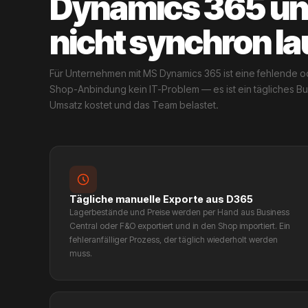
Dynamics 365 un
nicht synchron la
Für Unternehmen mit MS Dynamics 365 ist eine fehlende 
Shop-Anbindung kein IT-Problem — es ist ein tägliches B
Umsatz kostet und das Team belastet.
Tägliche manuelle Exporte aus D365
Lagerbestände und Preise werden per Hand aus Business
Central oder F&O exportiert und in den Shop importiert. Ein
fehleranfälliger Prozess, der täglich wiederholt werden
muss.