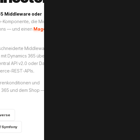
5 Middleware oder
re-Komponente, die Microsoft
ions — und einen
Magento 2
-
MS Dynamics 365
schneiderte Middleware auf
Preise ·
Business Central
 mit Dynamics 365 über
Finance & Operations
Bestel
entral API v2.0 oder Dataverse
OData v4 · BC API v2.0
erce-REST-APIs.
torenkonditionen und
< 200ms Sync-Latenz · Busin
cs 365 und dem Shop — ohne
verse
/ Symfony