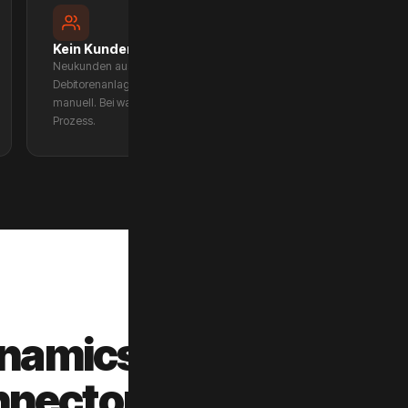
Kein Kundenstamm-Abgleich
Neukunden aus dem Shop existieren in Dynamics 365 nicht.
Debitorenanlage, Kreditlimit, Zahlungsbedingungen — alles
manuell. Bei wachsendem Bestellvolumen kollabiert dieser
Prozess.
ynamics
nnector?