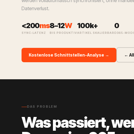
werden vollautomatisch synchronisiert, ohne manuel
Datenverlust.
<200
ms
8–12
W
100k+
0
SYNC-LATENZ
BIS PRODUKTIV
ARTIKEL SKALIERBAR
D365-MODI
Kostenlose Schnittstellen-Analyse →
← Al
DAS PROBLEM
Was passiert, we