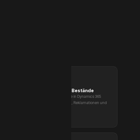
Überverkauf durch veraltete Bestände
Der Shop zeigt Artikel als verfügbar, die in Dynamics 365
längst ausverkauft sind. Stornierungen, Reklamationen und
Reputationsschäden sind die Folge.