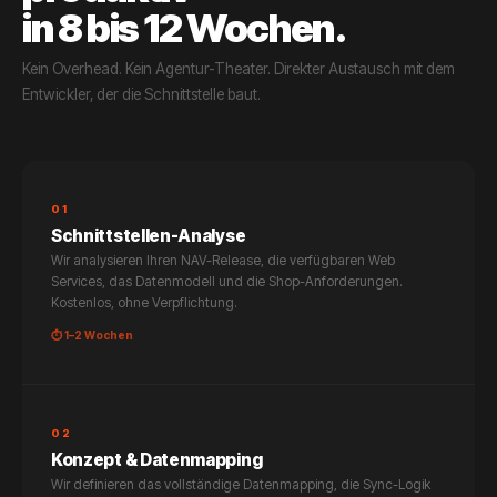
in 8 bis 12 Wochen.
Kein Overhead. Kein Agentur-Theater. Direkter Austausch mit dem
Entwickler, der die Schnittstelle baut.
01
Schnittstellen-Analyse
Wir analysieren Ihren NAV-Release, die verfügbaren Web
Services, das Datenmodell und die Shop-Anforderungen.
Kostenlos, ohne Verpflichtung.
⏱ 1–2 Wochen
02
Konzept & Datenmapping
Wir definieren das vollständige Datenmapping, die Sync-Logik