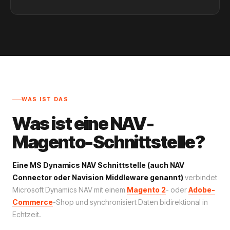
WAS IST DAS
Was ist eine NAV-
Magento-Schnittstelle?
Eine MS Dynamics NAV Schnittstelle (auch NAV
Connector oder Navision Middleware genannt)
verbindet
Microsoft Dynamics NAV mit einem
Magento 2
- oder
Adobe-
Commerce
-Shop und synchronisiert Daten bidirektional in
Echtzeit.