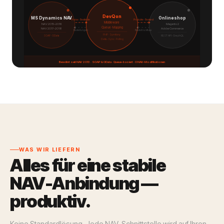
DevQon
MS Dynamics NAV
Onlineshop
Preise · Bestände
Produkte · Bestand
Middleware
NAV 2015–2016
Magento 2
Queue · Mapping
NAV 2017–2018
Adobe Commerce
Bestellungen
Bestellrückfluss
PHP · Symfony
SOAP · OData
REST API · GraphQL
Delta-Sync · Polling
Bewährt seit NAV 2013 · SOAP & OData · Queue-basiert · 0 NAV-Modifikationen
WAS WIR LIEFERN
Alles für eine stabile
NAV-Anbindung —
produktiv.
Keine Standardlösung. Jede NAV-Schnittstelle wird auf Ihren