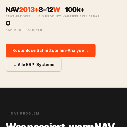
NAV
2013+
8–12
W
100k+
BEWÄHRT SEIT
BIS PRODUKTIV
ARTIKEL SKALIERBAR
0
NAV-MODIFIKATIONEN
Kostenlose Schnittstellen-Analyse →
← Alle ERP-Systeme
DAS PROBLEM
Was passiert, wenn NAV