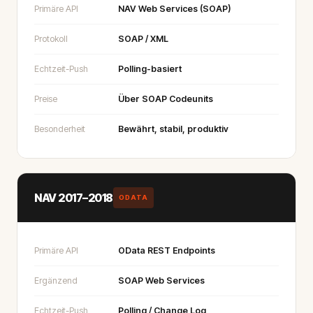
Primäre API
NAV Web Services (SOAP)
Protokoll
SOAP / XML
Echtzeit-Push
Polling-basiert
Preise
Über SOAP Codeunits
Besonderheit
Bewährt, stabil, produktiv
NAV 2017–2018
ODATA
Primäre API
OData REST Endpoints
Ergänzend
SOAP Web Services
Echtzeit-Push
Polling / Change Log