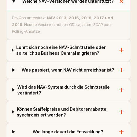
add
Welche NAV-Versionen werden unterstützt?
DevQon unterstützt
NAV 2013, 2015, 2016, 2017 und
2018
. Neuere Versionen nutzen OData, ältere SOAP oder
Polling-Ansätze.
Lohnt sich noch eine NAV-Schnittstelle oder
add
sollte ich zu Business Central migrieren?
add
Was passiert, wenn NAV nicht erreichbar ist?
Wird das NAV-System durch die Schnittstelle
add
verändert?
Können Staffelpreise und Debitorenrabatte
add
synchronisiert werden?
add
Wie lange dauert die Entwicklung?