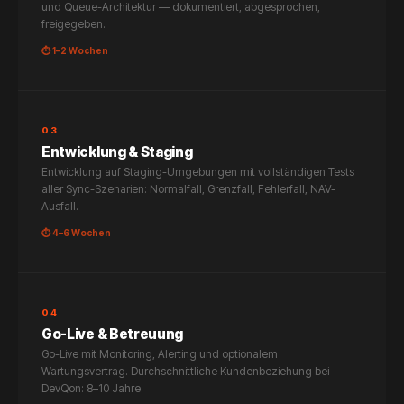
und Queue-Architektur — dokumentiert, abgesprochen,
freigegeben.
⏱ 1–2 Wochen
03
Entwicklung & Staging
Entwicklung auf Staging-Umgebungen mit vollständigen Tests
aller Sync-Szenarien: Normalfall, Grenzfall, Fehlerfall, NAV-
Ausfall.
⏱ 4–6 Wochen
04
Go-Live & Betreuung
Go-Live mit Monitoring, Alerting und optionalem
Wartungsvertrag. Durchschnittliche Kundenbeziehung bei
DevQon: 8–10 Jahre.