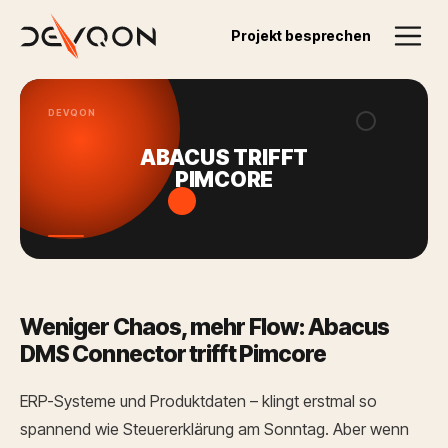
Zurück zum Blog
Projekt besprechen
07.10.2025
DEVQON
ABACUS TRIFFT
PIMCORE
Weniger Chaos, mehr Flow: Abacus
DMS Connector trifft Pimcore
ERP-Systeme und Produktdaten – klingt erstmal so
spannend wie Steuererklärung am Sonntag. Aber wenn