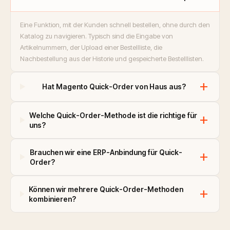
Eine Funktion, mit der Kunden schnell bestellen, ohne durch den
Katalog zu navigieren. Typisch sind die Eingabe von
Artikelnummern, der Upload einer Bestellliste, die
Nachbestellung aus der Historie und gespeicherte Bestelllisten.
add
Hat Magento Quick-Order von Haus aus?
Welche Quick-Order-Methode ist die richtige für
add
uns?
Brauchen wir eine ERP-Anbindung für Quick-
add
Order?
Können wir mehrere Quick-Order-Methoden
add
kombinieren?