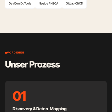
DevQon DqTools
Nagios / NSCA
GitLab CI/CD
VORGEHEN
Unser Prozess
01
Discovery & Daten-Mapping