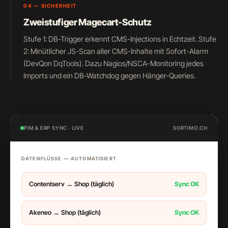
04 — SICHERHEIT
Zweistufiger Magecart-Schutz
Stufe 1: DB-Trigger erkennt CMS-Injections in Echtzeit. Stufe
2: Minütlicher JS-Scan aller CMS-Inhalte mit Sofort-Alarm
(DevQon DqTools). Dazu Nagios/NSCA-Monitoring jedes
Imports und ein DB-Watchdog gegen Hänger-Queries.
PIM & ERP SYNC · LIVE
SORTIMO.CH
DATENFLÜSSE — AUTOMATISIERT
Contentserv → Shop (täglich)
Sync OK
Akeneo → Shop (täglich)
Sync OK