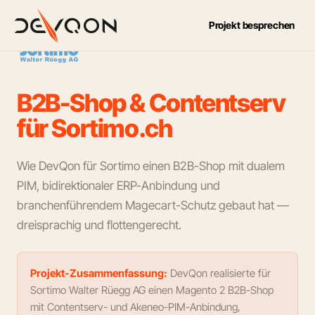
Projekt besprechen
B
2
B
-
S
h
o
p
&
C
o
n
t
e
n
t
s
e
r
v
f
ü
r
S
o
r
t
i
m
o
.
c
h
Wie DevQon für Sortimo einen B2B-Shop mit dualem
PIM, bidirektionaler ERP-Anbindung und
branchenführendem Magecart-Schutz gebaut hat —
dreisprachig und flottengerecht.
Projekt-Zusammenfassung:
DevQon realisierte für
Sortimo Walter Rüegg AG einen Magento 2 B2B-Shop
mit Contentserv- und Akeneo-PIM-Anbindung,