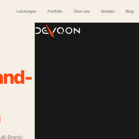
Leistungen
Portfolio
Über uns
Kontakt
Blog
a
n
d
-
h
lti-Brand-