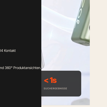
04
Kontakt
nd 360° Produktansichten.
2
< 1s
MARKEN-SHOPS
SUCHERGEBNISSE