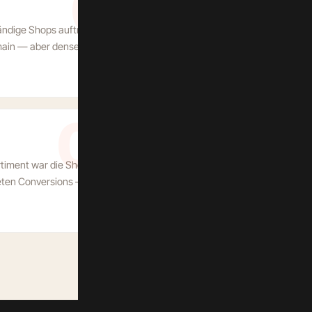
01
Vier Sprachen, sauber
ständige Shops auftreten —
Der Schweizer Markt verlangt
main — aber denselben
Sprache braucht eigene URLs
Produktdaten — ohne Duplic
03
Suche, die nicht mithäl
timent war die Shop-
Kunden erwarten Echtzeit-Su
eten Conversions —
Filtern. Bei tausenden SKUs
langsam und zu ungenau.