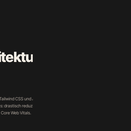
tektur
ALGOLIA INSTANT-SEARCH · LI
ailwind CSS und Alpine.js
SUCHANFRAGEN — ECHTZEIT
: drastisch reduzierte
 Core Web Vitals.
„Vaporesso Luxe"