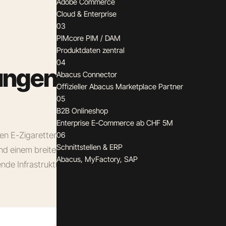
Adobe Commerce
Cloud & Enterprise
03
PIMcore PIM / DAM
Produktdaten zentral
04
ungen
Abacus Connector
Offizieller Abacus Marketplace Partner
05
B2B Onlineshop
Enterprise E-Commerce ab CHF 5M
ten E-Zigaretten-Shop der
06
Schnittstellen & ERP
nd einem breiten Sortiment
Abacus, MyFactory, SAP
ende Infrastruktur war dem