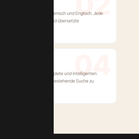
02
es SEO
 Deutsch, Französisch, Italienisch und Englisch. Jede
, korrekte hreflang-Tags und übersetzte
ate Content.
04
t
chergebnisse mit Autocomplete und intelligenten
 im Vape-Sortiment war die bestehende Suche zu