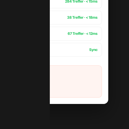
284 Treffer · < 15ms
38 Treffer · < 18ms
67 Treffer · < 12ms
 EN
Sync
rt
g läuft