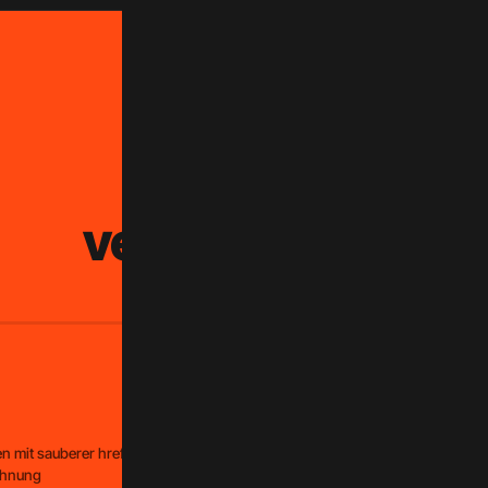
ERGEBNISSE
Was sich
verändert hat.
2
n mit sauberer hreflang-
Marken-Shops auf einer Magent
chnung
Installation