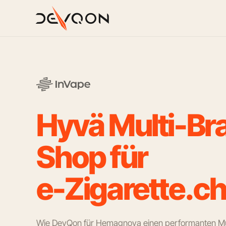
H
y
v
ä
M
u
l
t
i
-
B
r
S
h
o
p
f
ü
r
e
-
Z
i
g
a
r
e
t
t
e
.
c
Wie DevQon für Hemagnova einen performanten Mu