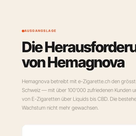
AUSGANGSLAGE
Die Herausforder
von Hemagnova
Hemagnova betreibt mit e-Zigarette.ch den gröss
Schweiz — mit über 100'000 zufriedenen Kunden u
von E-Zigaretten über Liquids bis CBD. Die besteh
Wachstum nicht mehr gewachsen.