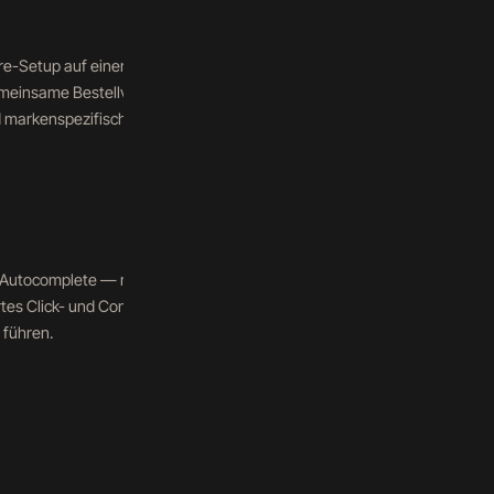
„Liquid Shortfill"
re-Setup auf einer einzigen
„CBD Öl"
meinsame Bestellverwaltung
 markenspezifische
„Ersatzköpfe Smok"
Sprachindex: DE / FR / IT /
d Autocomplete — mit
ALGOLIA STATUS
rtes Click- und Conversion-
Alle Indizes synchronisie
 führen.
4 Sprachen aktiv · Click-Trackin