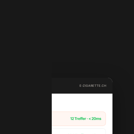
VE
E-ZIGARETTE.CH
12 Treffer · < 20ms