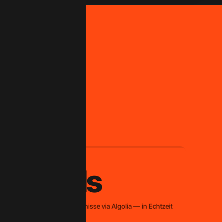
< 1s
o-
Suchergebnisse via Algolia — in Echtzeit