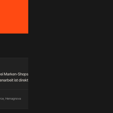
 Marken-Shops auf einer Plattform vereint — technisch sauber, schne
arbeit ist direkt, unkompliziert und auf den Punkt. Genau so mus
erce, Hemagnova