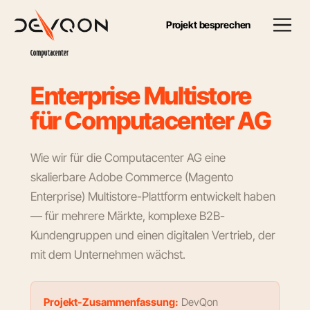
Projekt besprechen
E
n
t
e
r
p
r
i
s
e
M
u
l
t
i
s
t
o
r
e
f
ü
r
C
o
m
p
u
t
a
c
e
n
t
e
r
A
G
Wie wir für die Computacenter AG eine
skalierbare Adobe Commerce (Magento
Enterprise) Multistore-Plattform entwickelt haben
— für mehrere Märkte, komplexe B2B-
Kundengruppen und einen digitalen Vertrieb, der
mit dem Unternehmen wächst.
Projekt-Zusammenfassung:
DevQon