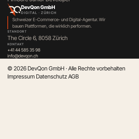
DevQon GmbH
DIGITAL · ZÜRICH
Schweizer E-Commerce- und Digital-Agentur. Wir
bauen Plattformen, die wirklich performen.
STANDORT
The Circle 6, 8058 Zürich
KONTAKT
+41 44 585 35 98
info@devqon.ch
© 2026 DevQon GmbH · Alle Rechte vorbehalten
Impressum
Datenschutz
AGB