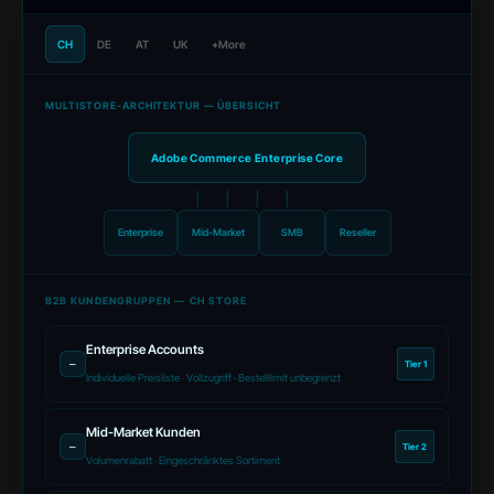
CH
DE
AT
UK
+
More
MULTISTORE-ARCHITEKTUR — ÜBERSICHT
Adobe Commerce Enterprise Core
│ │ │ │
Enterprise
Mid-Market
SMB
Reseller
B2B KUNDENGRUPPEN — CH STORE
Enterprise Accounts
–
Tier 1
Individuelle Preisliste · Vollzugriff · Bestelllimit unbegrenzt
Mid-Market Kunden
–
Tier 2
Volumenrabatt · Eingeschränktes Sortiment