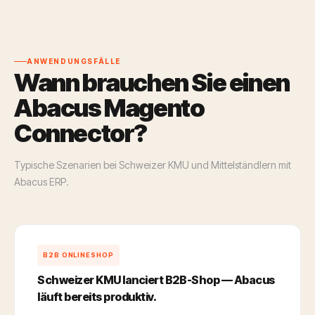
ANWENDUNGSFÄLLE
Wann brauchen Sie einen
Abacus Magento
Connector?
Typische Szenarien bei Schweizer KMU und Mittelständlern mit
Abacus ERP.
B2B ONLINESHOP
Schweizer KMU lanciert B2B-Shop — Abacus
läuft bereits produktiv.