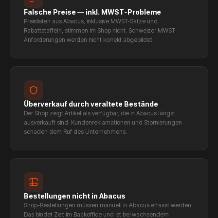
Falsche Preise — inkl. MWST-Probleme
Preislisten aus Abacus, inklusive MWST-Sätze und
Rabattstaffeln, stimmen im Shop nicht. Schweizer MWST-
Anforderungen werden nicht korrekt abgebildet.
Überverkauf durch veraltete Bestände
Der Shop zeigt Artikel als verfügbar, die in Abacus längst
ausverkauft sind. Kundenreklamationen und Stornierungen
schaden dem Ruf des Unternehmens.
Bestellungen nicht in Abacus
Shop-Bestellungen müssen manuell in Abacus erfasst werden.
Das bindet Zeit im Backoffice und ist bei wachsendem