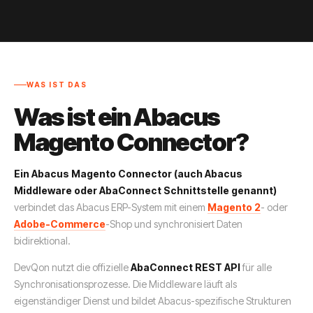
WAS IST DAS
Was ist ein Abacus
Magento Connector?
Ein Abacus Magento Connector (auch Abacus
Middleware oder AbaConnect Schnittstelle genannt)
verbindet das Abacus ERP-System mit einem
Magento 2
- oder
Adobe-Commerce
-Shop und synchronisiert Daten
bidirektional.
DevQon nutzt die offizielle
AbaConnect REST API
für alle
Synchronisationsprozesse. Die Middleware läuft als
eigenständiger Dienst und bildet Abacus-spezifische Strukturen