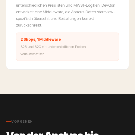
unterschiedlichen Preislisten und MWST-Logiken. DevQon
entwickelt eine Middleware, die Abacus-Daten storeview-
spezifisch übersetzt und Bestellungen korrekt
zurückschreibt.
2 Shops, 1 Middleware
B2B und B2C mit unterschiedlichen Preisen —
vollautomatisch.
VORGEHEN