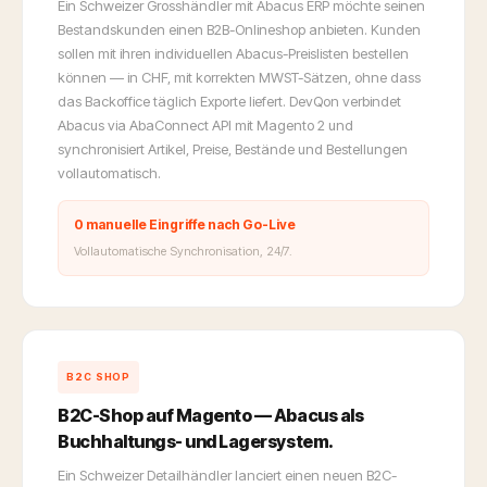
Ein Schweizer Grosshändler mit Abacus ERP möchte seinen
Bestandskunden einen B2B-Onlineshop anbieten. Kunden
sollen mit ihren individuellen Abacus-Preislisten bestellen
können — in CHF, mit korrekten MWST-Sätzen, ohne dass
das Backoffice täglich Exporte liefert. DevQon verbindet
Abacus via AbaConnect API mit Magento 2 und
synchronisiert Artikel, Preise, Bestände und Bestellungen
vollautomatisch.
0 manuelle Eingriffe nach Go-Live
Vollautomatische Synchronisation, 24/7.
B2C SHOP
B2C-Shop auf Magento — Abacus als
Buchhaltungs- und Lagersystem.
Ein Schweizer Detailhändler lanciert einen neuen B2C-