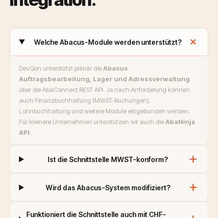
add
Welche Abacus-Module werden unterstützt?
DevQon unterstützt primär die
Abacus
Auftragsbearbeitung, Lager und Adressverwaltung
über die AbaConnect REST API. Je nach Anforderung können
auch Finanzbuchhaltung (MWST-Buchungen),
Lohnbuchhaltung und weitere Module eingebunden werden.
Für kleinere Unternehmen unterstützen wir auch die
AbaNinja
API
.
add
Ist die Schnittstelle MWST-konform?
add
Wird das Abacus-System modifiziert?
Funktioniert die Schnittstelle auch mit CHF-