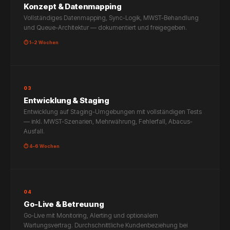
Konzept & Datenmapping
Vollständiges Datenmapping, Sync-Logik, MWST-Behandlung
und Queue-Architektur — dokumentiert und freigegeben.
⏱ 1–2 Wochen
03
Entwicklung & Staging
Entwicklung auf Staging-Umgebungen mit vollständigen Tests
— inkl. MWST-Szenarien, Mehrwährung, Fehlerfall, Abacus-
Ausfall.
⏱ 4–6 Wochen
04
Go-Live & Betreuung
Go-Live mit Monitoring, Alerting und optionalem
Wartungsvertrag. Durchschnittliche Kundenbeziehung bei