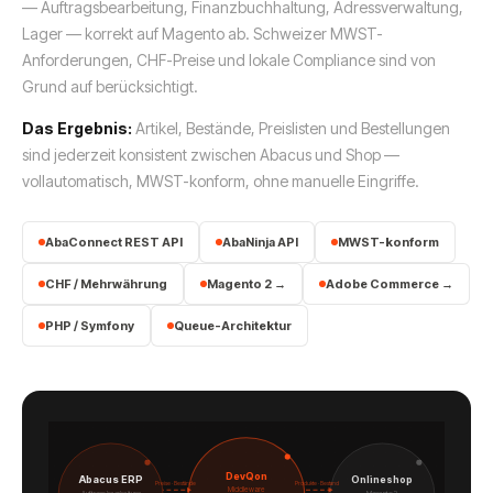
— Auftragsbearbeitung, Finanzbuchhaltung, Adressverwaltung,
Lager — korrekt auf Magento ab. Schweizer MWST-
Anforderungen, CHF-Preise und lokale Compliance sind von
Grund auf berücksichtigt.
Das Ergebnis:
Artikel, Bestände, Preislisten und Bestellungen
sind jederzeit konsistent zwischen Abacus und Shop —
vollautomatisch, MWST-konform, ohne manuelle Eingriffe.
AbaConnect REST API
AbaNinja API
MWST-konform
CHF / Mehrwährung
Magento 2 →
Adobe Commerce →
PHP / Symfony
Queue-Architektur
DevQon
Abacus ERP
Onlineshop
Preise · Bestände
Produkte · Bestand
Middleware
Auftragsbearbeitung
Magento 2