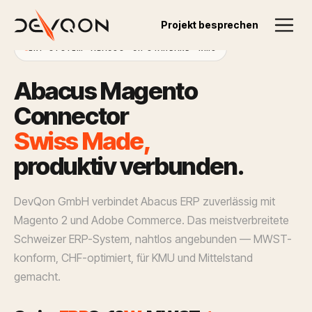
Projekt besprechen
ERP-SYSTEM · ABACUS · CH-STANDARD · KMU
A
b
a
c
u
s
M
a
g
e
n
t
o
C
o
n
n
e
c
t
o
r
S
w
i
s
s
M
a
d
e
,
p
r
o
d
u
k
t
i
v
v
e
r
b
u
n
d
e
n
.
DevQon GmbH verbindet Abacus ERP zuverlässig mit
Magento 2 und Adobe Commerce. Das meistverbreitete
Schweizer ERP-System, nahtlos angebunden — MWST-
konform, CHF-optimiert, für KMU und Mittelstand
gemacht.