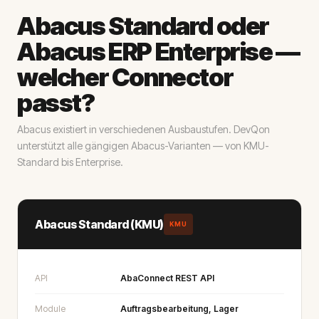
Abacus Standard oder
Abacus ERP Enterprise —
welcher Connector
passt?
Abacus existiert in verschiedenen Ausbaustufen. DevQon
unterstützt alle gängigen Abacus-Varianten — von KMU-
Standard bis Enterprise.
Abacus Standard (KMU)
KMU
API
AbaConnect REST API
Module
Auftragsbearbeitung, Lager