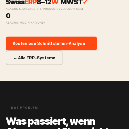
Swiss
ERP
8–
12
W
MWST
✓
ABACUS STANDARD
BIS PRODUKTIV
VOLLKONFORM
0
ABACUS-MODIFIKATIONEN
Kostenlose Schnittstellen-Analyse →
← Alle ERP-Systeme
DAS PROBLEM
Was passiert, wenn