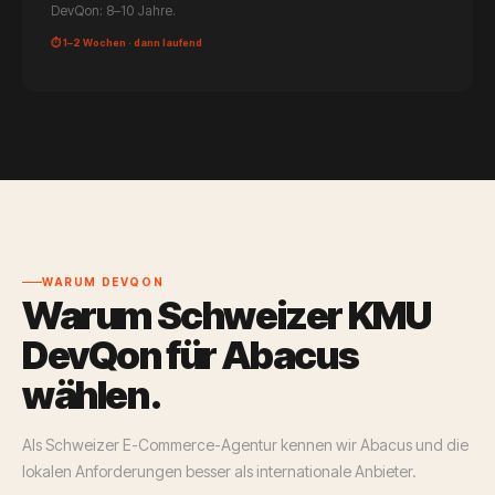
DevQon: 8–10 Jahre.
⏱ 1–2 Wochen · dann laufend
WARUM DEVQON
Warum Schweizer KMU
DevQon für Abacus
wählen.
Als Schweizer E-Commerce-Agentur kennen wir Abacus und die
lokalen Anforderungen besser als internationale Anbieter.