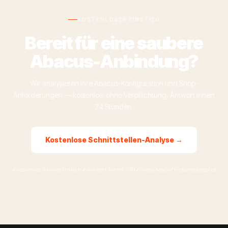
KOSTENLOSER EINSTIEG
Bereit für eine saubere
Abacus-Anbindung?
Wir analysieren Ihre Abacus-Konfiguration und Shop-
Anforderungen — kostenlos, ohne Verpflichtung. Antwort innert
24 Stunden.
Kostenlose Schnittstellen-Analyse →
Kostenlos & unverbindlich
Antwort innert 24h
Swiss Made
Festpreisangebot