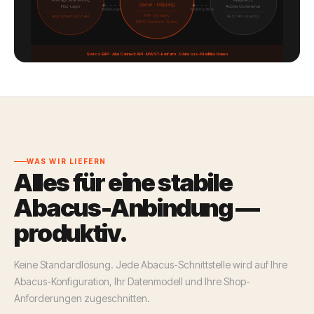
Queue · Mapping
Fibu · Lager
Adobe Commerce
Bestellungen
Bestellrückfluss
PHP · Symfony
AbaConnect REST API
REST API · GraphQL
MWST-konform · Swiss
Swiss ERP · AbaConnect API · MWST-konform · 0 Abacus-Modifikationen
WAS WIR LIEFERN
Alles für eine stabile
Abacus-Anbindung —
produktiv.
Keine Standardlösung. Jede Abacus-Schnittstelle wird auf Ihre
Abacus-Konfiguration, Ihr Datenmodell und Ihre Shop-
Anforderungen zugeschnitten.