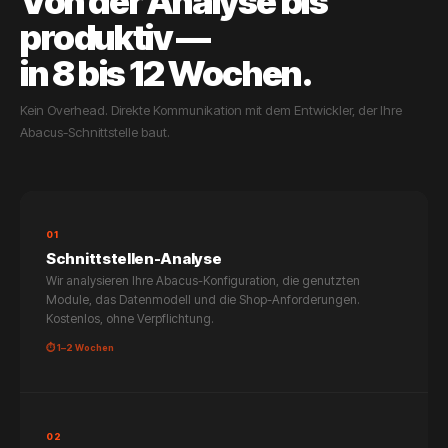
Von der Analyse bis
produktiv —
in 8 bis 12 Wochen.
Kein Overhead. Direkte Kommunikation mit dem Entwickler, der Ihre
Abacus-Schnittstelle baut.
01
Schnittstellen-Analyse
Wir analysieren Ihre Abacus-Konfiguration, die genutzten
Module, das Datenmodell und die Shop-Anforderungen.
Kostenlos, ohne Verpflichtung.
⏱ 1–2 Wochen
02