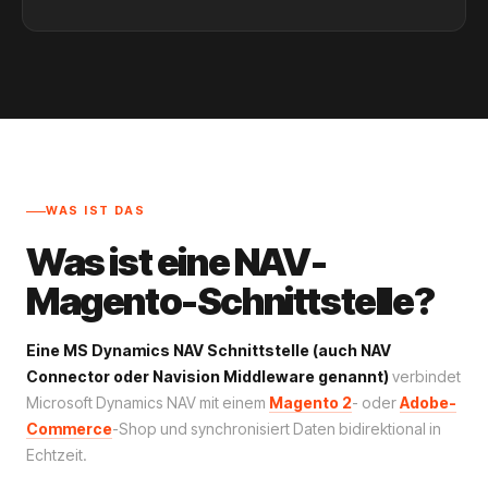
WAS IST DAS
Was ist eine NAV-
Magento-Schnittstelle?
Eine MS Dynamics NAV Schnittstelle (auch NAV
Connector oder Navision Middleware genannt)
verbindet
Microsoft Dynamics NAV mit einem
Magento 2
- oder
Adobe-
Commerce
-Shop und synchronisiert Daten bidirektional in
Echtzeit.