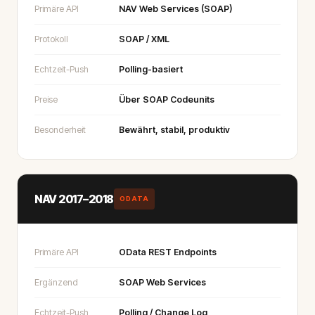
Primäre API
NAV Web Services (SOAP)
Protokoll
SOAP / XML
Echtzeit-Push
Polling-basiert
Preise
Über SOAP Codeunits
Besonderheit
Bewährt, stabil, produktiv
NAV 2017–2018
ODATA
Primäre API
OData REST Endpoints
Ergänzend
SOAP Web Services
Echtzeit-Push
Polling / Change Log