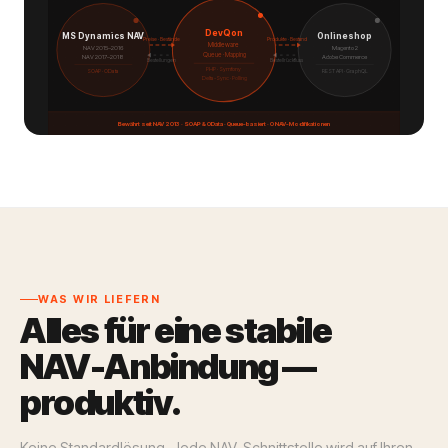
DevQon
MS Dynamics NAV
Onlineshop
Preise · Bestände
Produkte · Bestand
Middleware
NAV 2015–2016
Magento 2
Queue · Mapping
NAV 2017–2018
Adobe Commerce
Bestellungen
Bestellrückfluss
PHP · Symfony
SOAP · OData
REST API · GraphQL
Delta-Sync · Polling
Bewährt seit NAV 2013 · SOAP & OData · Queue-basiert · 0 NAV-Modifikationen
WAS WIR LIEFERN
Alles für eine stabile
NAV-Anbindung —
produktiv.
Keine Standardlösung. Jede NAV-Schnittstelle wird auf Ihren