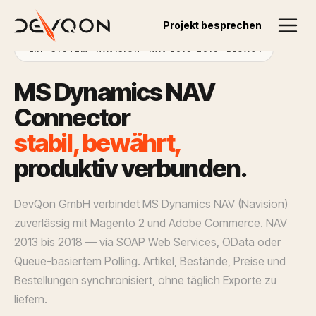
Projekt besprechen
ERP-SYSTEM · NAVISION · NAV 2013–2018 · LEGACY
M
S
D
y
n
a
m
i
c
s
N
A
V
C
o
n
n
e
c
t
o
r
s
t
a
b
i
l
,
b
e
w
ä
h
r
t
,
p
r
o
d
u
k
t
i
v
v
e
r
b
u
n
d
e
n
.
DevQon GmbH verbindet MS Dynamics NAV (Navision)
zuverlässig mit Magento 2 und Adobe Commerce. NAV
2013 bis 2018 — via SOAP Web Services, OData oder
Queue-basiertem Polling. Artikel, Bestände, Preise und
Bestellungen synchronisiert, ohne täglich Exporte zu
liefern.