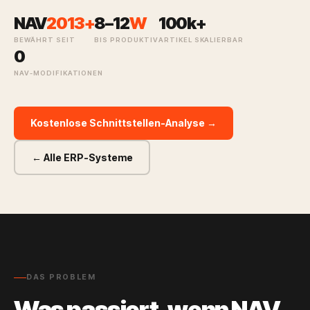
NAV
2013+
8–12
W
100k+
BEWÄHRT SEIT
BIS PRODUKTIV
ARTIKEL SKALIERBAR
0
NAV-MODIFIKATIONEN
Kostenlose Schnittstellen-Analyse →
← Alle ERP-Systeme
DAS PROBLEM
Was passiert, wenn NAV