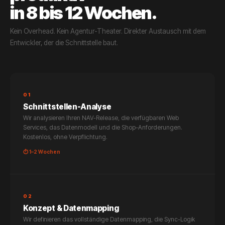
in 8 bis 12 Wochen.
Kein Overhead. Kein Agentur-Theater. Direkter Austausch mit dem
Entwickler, der die Schnittstelle baut.
01
Schnittstellen-Analyse
Wir analysieren Ihren NAV-Release, die verfügbaren Web
Services, das Datenmodell und die Shop-Anforderungen.
Kostenlos, ohne Verpflichtung.
⏱ 1–2 Wochen
02
Konzept & Datenmapping
Wir definieren das vollständige Datenmapping, die Sync-Logik