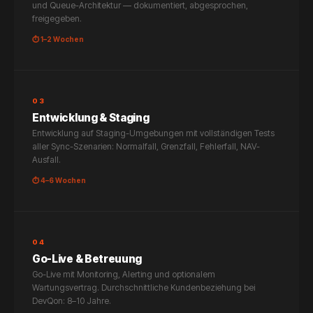
und Queue-Architektur — dokumentiert, abgesprochen,
freigegeben.
⏱ 1–2 Wochen
03
Entwicklung & Staging
Entwicklung auf Staging-Umgebungen mit vollständigen Tests
aller Sync-Szenarien: Normalfall, Grenzfall, Fehlerfall, NAV-
Ausfall.
⏱ 4–6 Wochen
04
Go-Live & Betreuung
Go-Live mit Monitoring, Alerting und optionalem
Wartungsvertrag. Durchschnittliche Kundenbeziehung bei
DevQon: 8–10 Jahre.