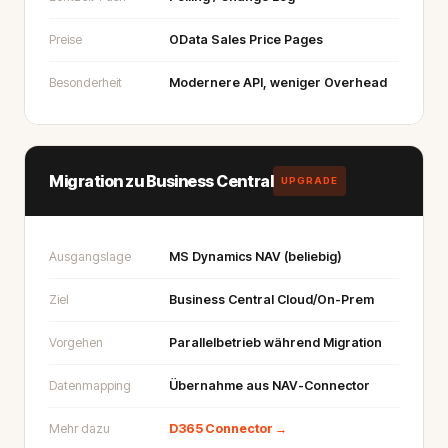
Preise
OData Sales Price Pages
Besonderheit
Modernere API, weniger Overhead
Migration zu Business Central
UPGRADE
Ausgangslage
MS Dynamics NAV (beliebig)
Ziel
Business Central Cloud/On-Prem
Vorgehen
Parallelbetrieb während Migration
Datenmapping
Übernahme aus NAV-Connector
Mehr dazu
D365 Connector →