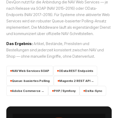
DevQon nutzt für die Anbindung die NAV Web Services — je
nach Release via SOAP (NAV 2015–2016) oder OData-
Endpoints (NAV 2017–2018). Für Systeme ohne aktivierte Web
Services wird ein robuster Queue-basierter Polling-Ansatz
implementiert. Die Middleware läuft als eigenständiger Dienst
und kommuniziert über offizielle NAV-Schnittstellen.
Das Ergebnis:
Artikel, Bestände, Preislisten und
Bestellungen sind jederzeit konsistent zwischen NAV und
Shop — ohne manuelle Eingriffe, ohne Datenverlust.
NAV Web Services SOAP
OData REST Endpoints
Queue-basiertes Polling
Magento 2 REST API →
Adobe Commerce →
PHP / Symfony
Delta-Sync