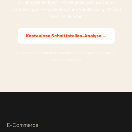
Wir analysieren Ihren NAV-Release und Ihre Shop-
Anforderungen — kostenlos, ohne Verpflichtung. Antwort
innert 24 Stunden.
Kostenlose Schnittstellen-Analyse →
Kostenlos & unverbindlich
Antwort innert 24h
Swiss Quality
Festpreisangebot
E-Commerce