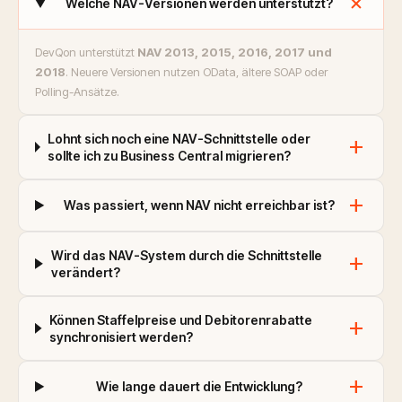
add
Welche NAV-Versionen werden unterstützt?
DevQon unterstützt
NAV 2013, 2015, 2016, 2017 und
2018
. Neuere Versionen nutzen OData, ältere SOAP oder
Polling-Ansätze.
Lohnt sich noch eine NAV-Schnittstelle oder
add
sollte ich zu Business Central migrieren?
add
Was passiert, wenn NAV nicht erreichbar ist?
Wird das NAV-System durch die Schnittstelle
add
verändert?
Können Staffelpreise und Debitorenrabatte
add
synchronisiert werden?
add
Wie lange dauert die Entwicklung?