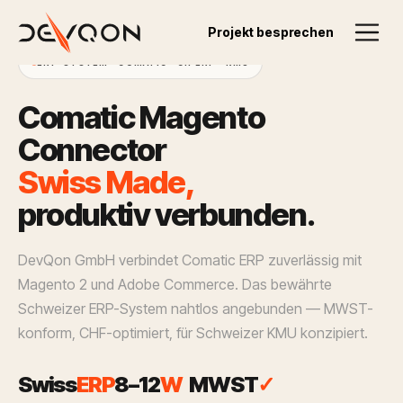
Projekt besprechen
ERP-SYSTEM · COMATIC · CH ERP · KMU
C
o
m
a
t
i
c
M
a
g
e
n
t
o
C
o
n
n
e
c
t
o
r
S
w
i
s
s
M
a
d
e
,
p
r
o
d
u
k
t
i
v
v
e
r
b
u
n
d
e
n
.
DevQon GmbH verbindet Comatic ERP zuverlässig mit
Magento 2 und Adobe Commerce. Das bewährte
Schweizer ERP-System nahtlos angebunden — MWST-
konform, CHF-optimiert, für Schweizer KMU konzipiert.
Swiss
ERP
8–
12
W
MWST
✓