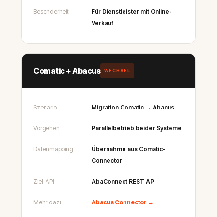
Besonderheit
Für Dienstleister mit Online-
Verkauf
Comatic + Abacus
WECHSEL
Szenario
Migration Comatic → Abacus
Vorgehen
Parallelbetrieb beider Systeme
Datenmapping
Übernahme aus Comatic-
Connector
Ziel-API
AbaConnect REST API
Mehr dazu
Abacus Connector →