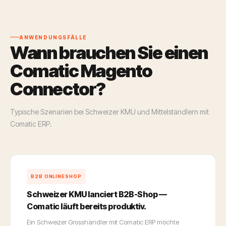
ANWENDUNGSFÄLLE
Wann brauchen Sie einen
Comatic Magento
Connector?
Typische Szenarien bei Schweizer KMU und Mittelständlern mit
Comatic ERP.
B2B ONLINESHOP
Schweizer KMU lanciert B2B-Shop —
Comatic läuft bereits produktiv.
Ein Schweizer Grosshändler mit Comatic ERP möchte