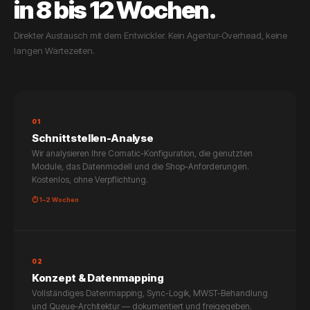
in 8 bis 12 Wochen.
Direkter Austausch mit dem Entwickler. Kein Agentur-Overhead, keine
langen Wartezeiten.
01
Schnittstellen-Analyse
Wir analysieren Ihre Comatic-Konfiguration, die genutzten
Module, das Datenmodell und die Shop-Anforderungen.
Kostenlos, ohne Verpflichtung.
⏱ 1–2 Wochen
02
Konzept & Datenmapping
Vollständiges Datenmapping, Sync-Logik, MWST-Behandlung
und Queue-Architektur — dokumentiert und freigegeben.