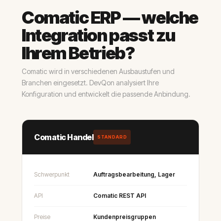
Comatic ERP — welche
Integration passt zu
Ihrem Betrieb?
Comatic wird in verschiedenen Ausbaustufen und
Branchen eingesetzt. DevQon analysiert Ihre
Konfiguration und entwickelt die passende Anbindung.
Comatic Handel
STANDARD
Schwerpunkt
Auftragsbearbeitung, Lager
API
Comatic REST API
Preise
Kundenpreisgruppen