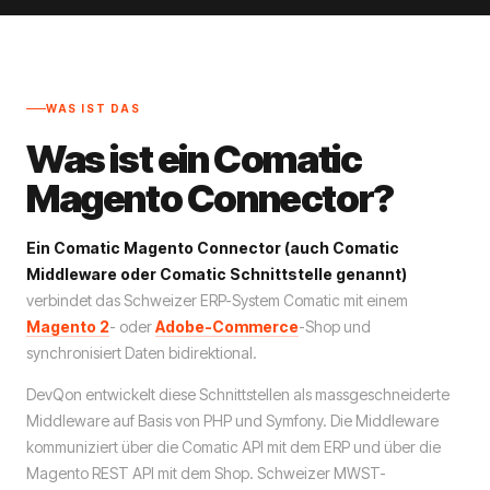
WAS IST DAS
Was ist ein Comatic
Magento Connector?
Ein Comatic Magento Connector (auch Comatic
Middleware oder Comatic Schnittstelle genannt)
verbindet das Schweizer ERP-System Comatic mit einem
Magento 2
- oder
Adobe-Commerce
-Shop und
synchronisiert Daten bidirektional.
DevQon entwickelt diese Schnittstellen als massgeschneiderte
Middleware auf Basis von PHP und Symfony. Die Middleware
kommuniziert über die Comatic API mit dem ERP und über die
Magento REST API mit dem Shop. Schweizer MWST-