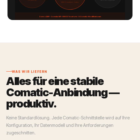
MWST-konform · Swiss
Swiss ERP · Comatic API · MWST-konform · 0 Comatic-Modifikationen
WAS WIR LIEFERN
Alles für eine stabile
Comatic-Anbindung —
produktiv.
Keine Standardlösung. Jede Comatic-Schnittstelle wird auf Ihre
Konfiguration, Ihr Datenmodell und Ihre Anforderungen
zugeschnitten.