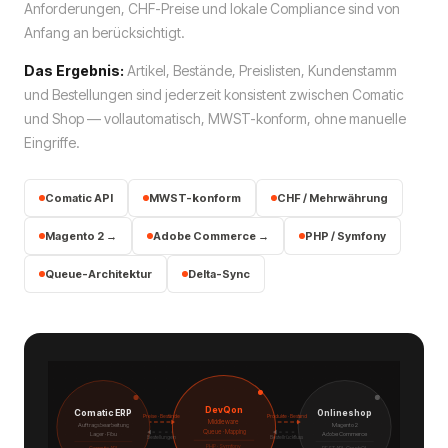
Anforderungen, CHF-Preise und lokale Compliance sind von
Anfang an berücksichtigt.
Das Ergebnis:
Artikel, Bestände, Preislisten, Kundenstamm
und Bestellungen sind jederzeit konsistent zwischen Comatic
und Shop — vollautomatisch, MWST-konform, ohne manuelle
Eingriffe.
Comatic API
MWST-konform
CHF / Mehrwährung
Magento 2 →
Adobe Commerce →
PHP / Symfony
Queue-Architektur
Delta-Sync
DevQon
Comatic ERP
Onlineshop
Preise · Bestände
Produkte · Bestand
Middleware
Auftragsbearbeitung
Magento 2
Queue · Mapping
Lager · Fibu
Adobe Commerce
Bestellungen
Bestellrückfluss
PHP · Symfony
Comatic API
REST API · GraphQL