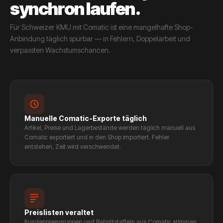
synchron laufen.
Für Schweizer KMU mit Comatic ist eine mangelhafte Shop-
Anbindung täglich spürbar — in Fehlern, Doppelarbeit und
verpassten Wachstumschancen.
Manuelle Comatic-Exporte täglich
Artikel, Preise und Lagerbestände werden täglich manuell aus
Comatic exportiert und in den Shop importiert. Fehler
entstehen, Zeit wird verschwendet.
Preislisten veraltet
Kundenpreisgruppen und Rabattstaffeln aus Comatic stimmen