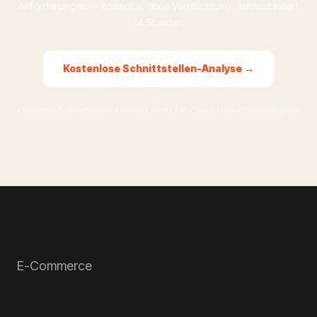
Anforderungen — kostenlos, ohne Verpflichtung. Antwort innert
24 Stunden.
Kostenlose Schnittstellen-Analyse →
Kostenlos & unverbindlich
Antwort innert 24h
Swiss Made
Festpreisangebot
E-Commerce