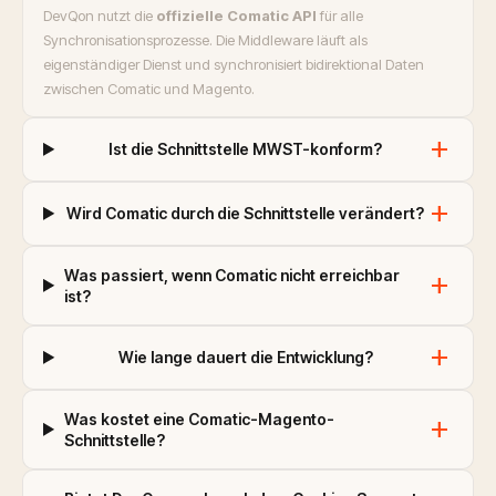
DevQon nutzt die
offizielle Comatic API
für alle
Synchronisationsprozesse. Die Middleware läuft als
eigenständiger Dienst und synchronisiert bidirektional Daten
zwischen Comatic und Magento.
add
Ist die Schnittstelle MWST-konform?
add
Wird Comatic durch die Schnittstelle verändert?
Was passiert, wenn Comatic nicht erreichbar
add
ist?
add
Wie lange dauert die Entwicklung?
Was kostet eine Comatic-Magento-
add
Schnittstelle?