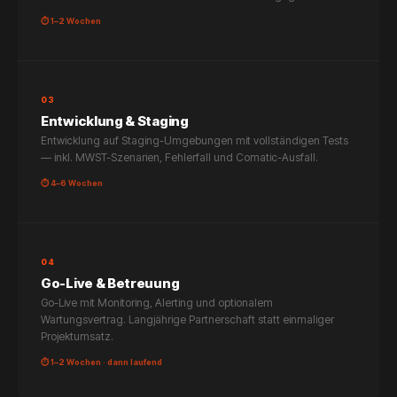
⏱ 1–2 Wochen
03
Entwicklung & Staging
Entwicklung auf Staging-Umgebungen mit vollständigen Tests
— inkl. MWST-Szenarien, Fehlerfall und Comatic-Ausfall.
⏱ 4–6 Wochen
04
Go-Live & Betreuung
Go-Live mit Monitoring, Alerting und optionalem
Wartungsvertrag. Langjährige Partnerschaft statt einmaliger
Projektumsatz.
⏱ 1–2 Wochen · dann laufend