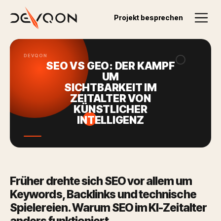
Zurück zum Blog
Projekt besprechen
07.07.2025
DEVQON
SEO VS GEO: DER KAMPF
UM
SICHTBARKEIT IM
ZEITALTER VON
KÜNSTLICHER
INTELLIGENZ
Früher drehte sich SEO vor allem um
Keywords, Backlinks und technische
Spielereien. Warum SEO im KI-Zeitalter