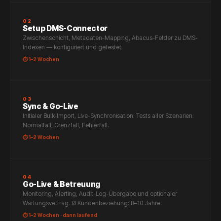
02
Setup DMS-Connector
Zwischenschicht, Metadaten-Mapping, Abacus-Felder zu DMS-
Indexen — konfiguriert und getestet.
⏱ 1–2 Wochen
03
Sync & Go-Live
Initialer Bulk-Import, Live-Synchronisation. Tests aller Szenarien:
Normalfall, Grenzfall, Fehlerfall.
⏱ 1–2 Wochen
04
Go-Live & Betreuung
Monitoring, Alerting, Audit-Log-Übergabe und optionaler
Wartungsvertrag. Ø Kundenbeziehung: 8–10 Jahre.
⏱ 1–2 Wochen · dann laufend