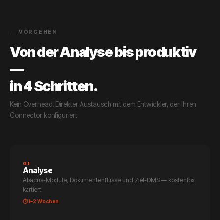
VORGEHEN
Von der Analyse bis produktiv
—
in 4 Schritten.
Kein Overhead. Direkter Austausch mit dem Entwickler, der Ihren
Connector konfiguriert.
01
Analyse
Abacus-Module, Dokumentenflüsse und Ziel-DMS — kostenlos
kartiert.
⏱ 1–2 Wochen