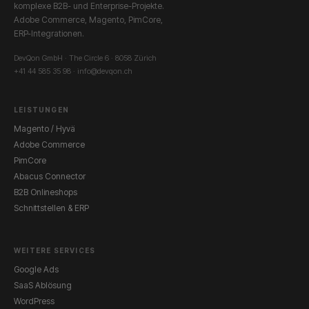
komplexe B2B- und Enterprise-Projekte.
Adobe Commerce, Magento, PimCore,
ERP-Integrationen.
DevQon GmbH · The Circle 6 · 8058 Zürich
+41 44 585 35 98 ·
info@devqon.ch
LEISTUNGEN
Magento / Hyvä
Adobe Commerce
PimCore
Abacus Connector
B2B Onlineshops
Schnittstellen & ERP
WEITERE SERVICES
Google Ads
SaaS Ablösung
WordPress