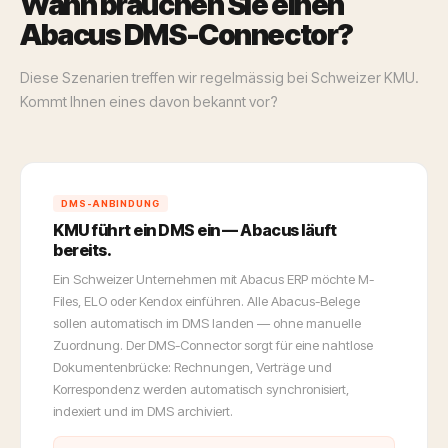
Wann brauchen Sie einen
Abacus DMS-Connector?
Diese Szenarien treffen wir regelmässig bei Schweizer KMU.
Kommt Ihnen eines davon bekannt vor?
DMS-ANBINDUNG
KMU führt ein DMS ein — Abacus läuft
bereits.
Ein Schweizer Unternehmen mit Abacus ERP möchte M-
Files, ELO oder Kendox einführen. Alle Abacus-Belege
sollen automatisch im DMS landen — ohne manuelle
Zuordnung. Der DMS-Connector sorgt für eine nahtlose
Dokumentenbrücke: Rechnungen, Verträge und
Korrespondenz werden automatisch synchronisiert,
indexiert und im DMS archiviert.