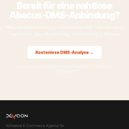
Bereit für eine nahtlose
Abacus-DMS-Anbindung?
Wir analysieren Ihre Abacus-Module und DMS-Anforderungen
— kostenlos, ohne Verpflichtung. Antwort innert 24 Stunden.
Kostenlose DMS-Analyse →
Kostenlos & unverbindlich
Antwort innert 24h
Swiss Quality
Festpreisangebot
Schweizer E-Commerce-Agentur für