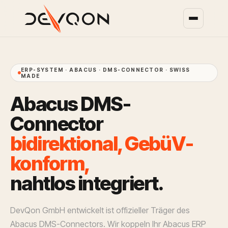
ERP-SYSTEM · ABACUS · DMS-CONNECTOR · SWISS
MADE
A
b
a
c
u
s
D
M
S
-
C
o
n
n
e
c
t
o
r
b
i
d
i
r
e
k
t
i
o
n
a
l
,
G
e
b
ü
V
-
k
o
n
f
o
r
m
,
n
a
h
t
l
o
s
i
n
t
e
g
r
i
e
r
t
.
DevQon GmbH entwickelt ist offizieller Träger des
Abacus DMS-Connectors. Wir koppeln Ihr Abacus ERP