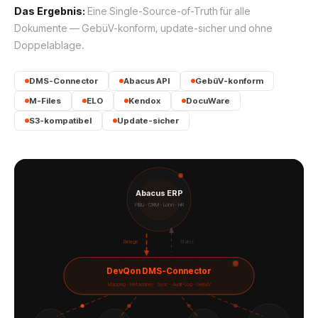
Das Ergebnis:
Eine Single-Source-of-Truth für alle
Dokumente — GebüV-konform, update-sicher und ohne
Doppelablage.
DMS-Connector
Abacus API
GebüV-konform
M-Files
ELO
Kendox
DocuWare
S3-kompatibel
Update-sicher
Abacus ERP
FiBu · CRM · Lohn · HR
Belege
Status
DevQon DMS-Connector
Mapping · Metadaten · Sync · Audit-Log · GebüV