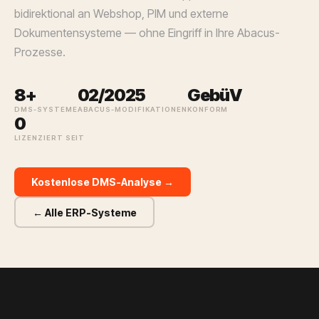
bidirektional an Webshop, PIM und externe
Dokumentensysteme — ohne Eingriff in Ihre Abacus-
Prozesse.
8+
02/2025
GebüV
DMS-SYSTEME
ABACUS-MODIFIKATIONEN
KONFORM
0
LIZENZIERT SEIT
Kostenlose DMS-Analyse →
← Alle ERP-Systeme