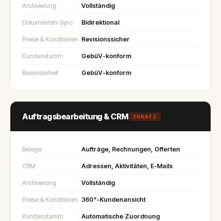
Archivierung
Vollständig
Dokumenten-Sync
Bidirektional
Preise & Konditionen
Revisionssicher
Kundenstamm
GebüV-konform
Besonderheit
GebüV-konform
Auftragsbearbeitung & CRM
ZUSATZ
Belege
Aufträge, Rechnungen, Offerten
CRM
Adressen, Aktivitäten, E-Mails
Archivierung
Vollständig
Preise & Konditionen
360°-Kundenansicht
Kundenstamm
Automatische Zuordnung