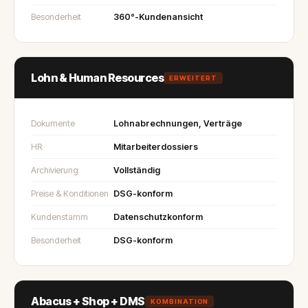
Besonderheit
360°-Kundenansicht
Lohn & Human Resources
ERWEITERT
Dokumente
Lohnabrechnungen, Verträge
HR
Mitarbeiterdossiers
Archivierung
Vollständig
Preise & Konditionen
DSG-konform
Kundenstamm
Datenschutzkonform
Besonderheit
DSG-konform
Abacus + Shop + DMS
KOMBINATION