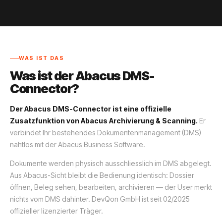
WAS IST DAS
Was ist der Abacus DMS-
Connector?
Der Abacus DMS-Connector ist eine offizielle
Zusatzfunktion von Abacus Archivierung & Scanning.
Er
verbindet Ihr bestehendes Dokumentenmanagement (DMS)
nahtlos mit der Abacus Business Software.
Dokumente werden physisch ausschliesslich im DMS abgelegt.
Aus Abacus-Sicht bleibt die Bedienung identisch: Dossier
öffnen, Beleg sehen, bearbeiten, archivieren — der User merkt
nichts vom DMS dahinter. DevQon GmbH ist seit 02/2025
offizieller lizenzierter Träger.