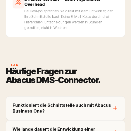
Overhead
Bei DevQon sprechen Sie direkt mit dem Entwickler, der
Ihre Schnittstelle baut. Keine E-Mail-Kette durch drei
Hierarchien. Entscheidungen werden in Stunden
getroffen, nicht in Wochen.
FAQ
Häufige Fragen zur
Abacus DMS-Connector.
Funktioniert die Schnittstelle auch mit Abacus
Business One?
Ja. DevQon nutzt die
offizielle Abacus ERP API
(REST-
Wie lange dauert die Entwicklung einer