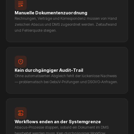
Manuelle Dokumentenzuordnung
Rechnungen, Verträge und Korrespondenz müssen von Hand
zwischen Abacus und DMS zugeordnet werden. Zeitaufwand
und Fehlerquote steigen.
Kein durchgängiger Audit-Trail
Ohne automatisierten Abgleich fehlt der lückenlose Nachweis
— problematisch bei GebüV-Prüfungen und DSGVO-Anfragen.
Workflows enden an der Systemgrenze
Abacus-Prozesse stoppen, sobald ein Dokument im DMS
bearbeitet werden muss. Kein durchgängiger Workflow