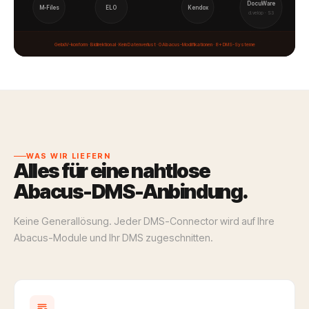
DocuWare
M-Files
ELO
Kendox
d.velop · S3
GebüV-konform · Bidirektional · Kein Datenverlust · 0 Abacus-Modifikationen · 8+ DMS-Systeme
WAS WIR LIEFERN
Alles für eine nahtlose
Abacus-DMS-Anbindung.
Keine Generallösung. Jeder DMS-Connector wird auf Ihre
Abacus-Module und Ihr DMS zugeschnitten.