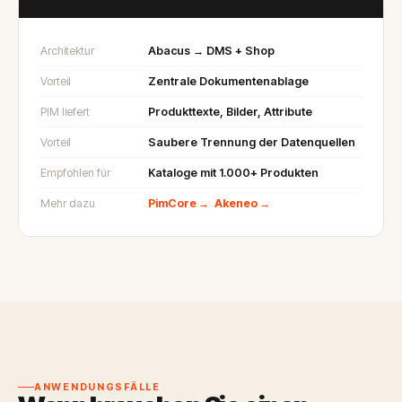
Architektur
Abacus → DMS + Shop
Vorteil
Zentrale Dokumentenablage
PIM liefert
Produkttexte, Bilder, Attribute
Vorteil
Saubere Trennung der Datenquellen
Empfohlen für
Kataloge mit 1.000+ Produkten
Mehr dazu
PimCore →
Akeneo →
ANWENDUNGSFÄLLE