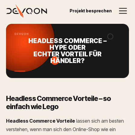
Zurück zum Blog
Projekt besprechen
17.09.2025
DEVQON
HEADLESS COMMERCE –
HYPE ODER
ECHTER VORTEIL FÜR
HÄNDLER?
Headless Commerce Vorteile – so
einfach wie Lego
Headless Commerce Vorteile
lassen sich am besten
verstehen, wenn man sich den Online-Shop wie ein